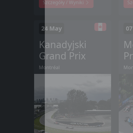
Szczegóły / Wyniki
Sz
24 May
07
Kanadyjski
M
Grand Prix
Pr
Montréal
Mon