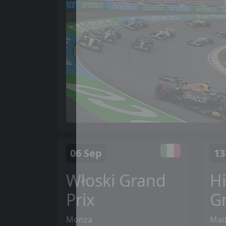
06 Sep
13
Włoski Grand
Hi
Prix
Gr
Monza
Mad