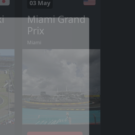
03 May
i
Miami Grand
Prix
Miami