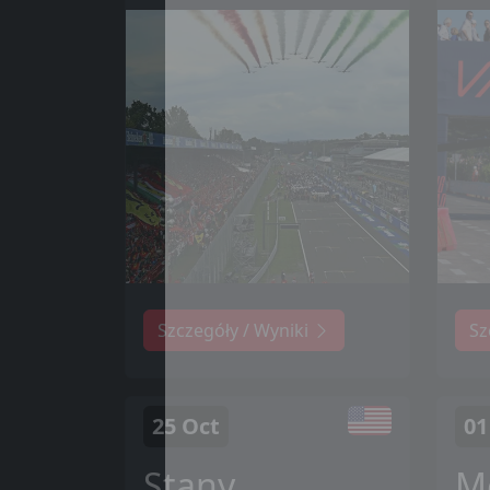
Szczegóły / Wyniki
Sz
25 Oct
01
Stany
M