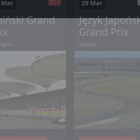
 Mar
29 Mar
hiński Grand
Język Japońsk
ix
Grand Prix
nghai
Suzuka