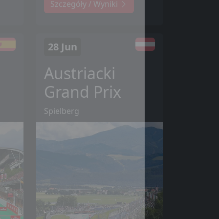
Szczegóły / Wyniki
28 Jun
Austriacki
Grand Prix
Spielberg