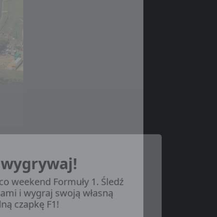
i wygrywaj!
co weekend Formuły 1. Śledź
nami i wygraj swoją własną
jalną czapkę F1!