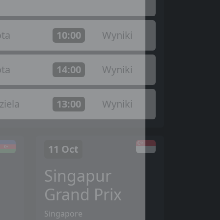
ta
10:00
Wyniki
ta
14:00
Wyniki
ziela
13:00
Wyniki
11 Oct
Singapur
Grand Prix
Singapore