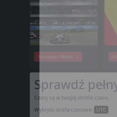
Szczegóły / Wyniki
Sz
Sprawdź pełn
Czasy są w twojej strefie czasu.
Wykryta strefa czasowa:
UTC