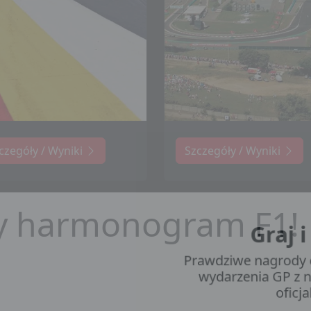
czegóły / Wyniki
Szczegóły / Wyniki
y harmonogram F1!
Graj 
Prawdziwe nagrody 
wydarzenia GP z 
ofic