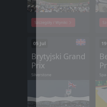
Szczegóły / Wyniki
Sz
05 Jul
19
Brytyjski Grand
Be
Prix
Pr
Silverstone
Spa