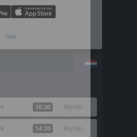
Close
ek
10:30
Wyniki
ek
14:30
Wyniki