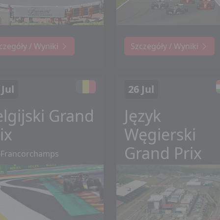
czegóły / Wyniki
Szczegóły / Wyniki
 Jul
26 Jul
lgijski Grand
Język
ix
Węgierski
Grand Prix
-Francorchamps
Mogyoród