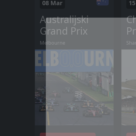
08 Mar
15
Australijski
C
Grand Prix
Pr
Melbourne
Sha