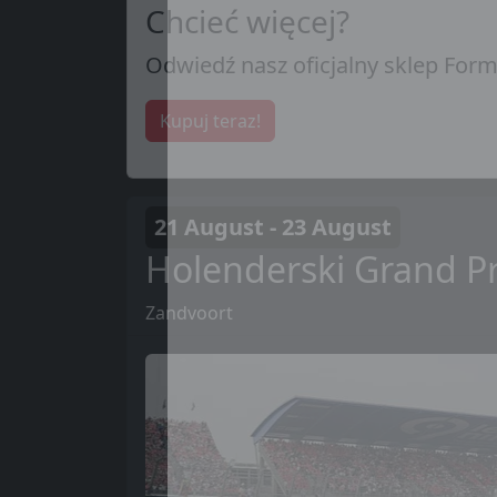
Chcieć więcej?
Odwiedź nasz oficjalny sklep Formu
Kupuj teraz!
21 August - 23 August
Holenderski Grand Pr
Zandvoort