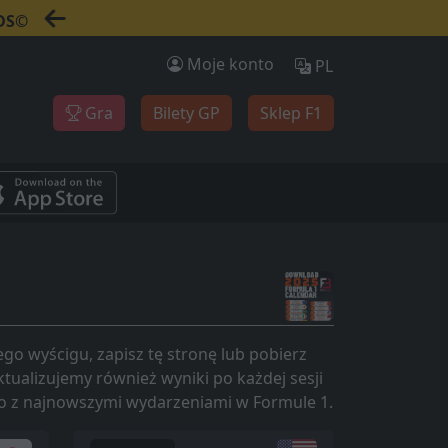
NDS©
Moje konto
PL
Gra
Bilety GP
Sklep F1
ego wyścigu, zapisz tę stronę lub pobierz
ualizujemy również wyniki po każdej sesji
żąco z najnowszymi wydarzeniami w Formule 1.