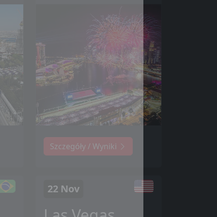
Szczegóły / Wyniki
22 Nov
Las Vegas