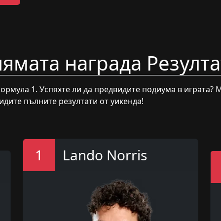
лямата награда Резулт
ормула 1. Успяхте ли да предвидите подиума в играта? М
идите пълните резултати от уикенда!
1
Lando Norris