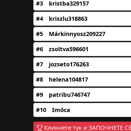
#3
kristba329157
#4
kriszlu318863
#5
Márkinnyosz209227
#6
zsoltva596601
#7
jozseto176263
#8
helena104817
#9
patribu746747
#10
Imóca
Кликнете тук и ЗАПОЧНЕТЕ СЕ