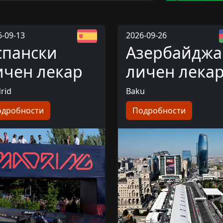
6-09-13
2026-09-26
спански
Азербайджа
ичен лекар
личен лека
rid
Baku
одробности
Подробности