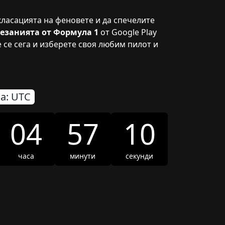
 класацията на феновете и да спечелите
езанията от Формула 1
от Google Play
е се сега и изберете своя любим пилот и
на:
UTC
04
57
08
часа
минути
секунди