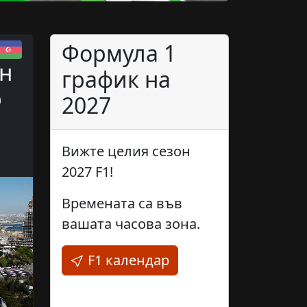
Формула 1
н
график на
р
2027
Вижте целия сезон
2027 F1!
Времената са във
вашата часова зона.
F1 календар