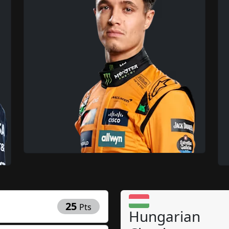
25
Pts
Hungarian