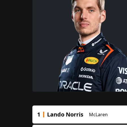
1
Lando Norris
McLaren