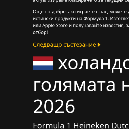
актуализираме класирането за текущия се
Още по-добре: ако играете с нас, можете 
истински продукти на Формула 1. Изтегл
или Apple Store и получавайте известия, 
отбор!
Следващо състезание
холандс
голямата 
2026
Formula 1 Heineken Dutc