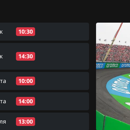
к
10:30
к
14:30
та
10:00
та
14:00
ля
13:00