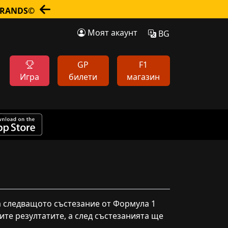
sBRANDS©
Моят акаунт
BG
GP
F1
Игра
билети
магазин
за следващото състезание от Формула 1
дите резултатите, а след състезанията ще