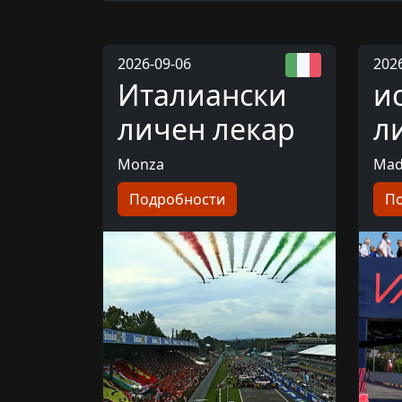
2026-09-06
202
Италиански
и
личен лекар
л
Monza
Mad
Подробности
П