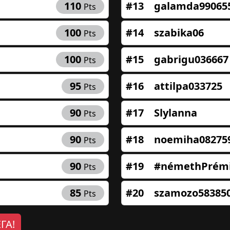
110
#13
galamda99065
Pts
100
#14
szabika06
Pts
100
#15
gabrigu036667
Pts
95
#16
attilpa033725
Pts
90
#17
Slylanna
Pts
90
#18
noemiha08275
Pts
90
#19
#némethPrém
Pts
85
#20
szamozo58385
Pts
ГА!