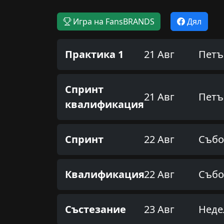
Игра на FansBRANDS
Дял
Практика 1
21 Авг
Петъ
Спринт
21 Авг
Петъ
квалификация
Спринт
22 Авг
Събо
Квалификация
22 Авг
Събо
Състезание
23 Авг
Неде