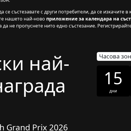
зон.
да се състезавате с други потребители, да се изкачите в
ете нашето най-ново
приложение за календара на съст
за да не пропуснете нито едно състезание. Регистрирайт
ки най-
Часова зо
15
награда
дни
h Grand Prix 2026