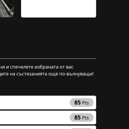
чи и спечелете избраната от вас
ндите на състезанията още по-вълнуващи!
 и печелете!
85
Pts
и всяка Формула 1 уикенд.
а от ГП с нас и спечелете
85
Pts
фициална шапка на F1!