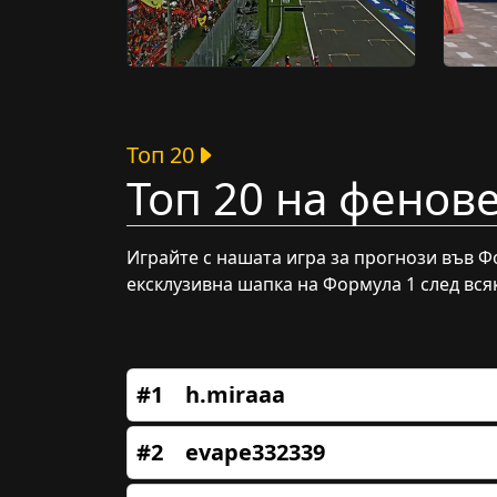
Топ 20
Топ 20 на фенове
Играйте с нашата игра за прогнози във Фо
ексклузивна шапка на Формула 1 след вся
#1
h.miraaa
#2
evape332339