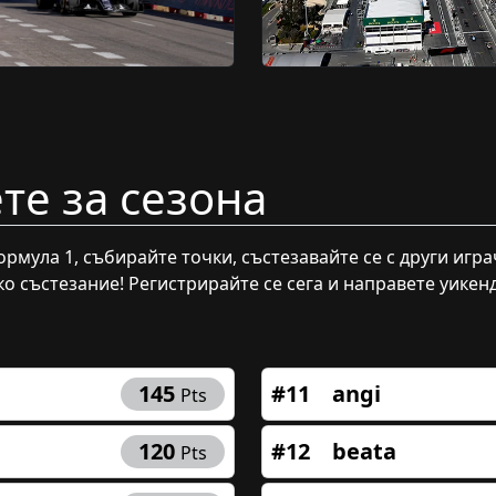
те за сезона
рмула 1, събирайте точки, състезавайте се с други игра
ко състезание! Регистрирайте се сега и направете уике
Играйте
145
#11
angi
Pts
Истински наград
Следете събитият
120
#12
beata
Pts
собствена о