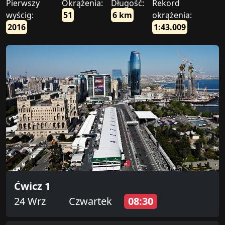
Pierwszy
Okrążenia:
Długość:
Rekord
wyścig:
51
6 km
okrążenia:
2016
1:43.009
Ćwicz 1
24 Wrz
Czwartek
08:30