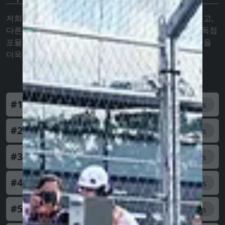
저희의 포뮬러 1 예측 게임으로 플레이하고, 포인트를 얻고,
다른 플레이어와 경쟁하며, 모든 F1 레이스 후에 선택한 독점
포뮬러 1 모자를 얻어보세요! 지금 등록하고 레이스 주말을
더욱 흥미진진하게 만들어 보세요!
#1
h.miraaa
145
pts
#2
evape332339
120
pts
#3
kristba329157
110
pts
#4
kriszlu318863
100
pts
#5
Márkinnyosz209227
100
pts