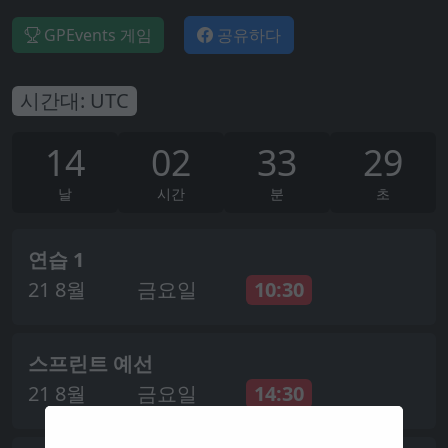
GPEvents 게임
공유하다
시간대:
UTC
14
02
33
27
날
시간
분
초
연습 1
21 8월
금요일
10:30
스프린트 예선
21 8월
금요일
14:30