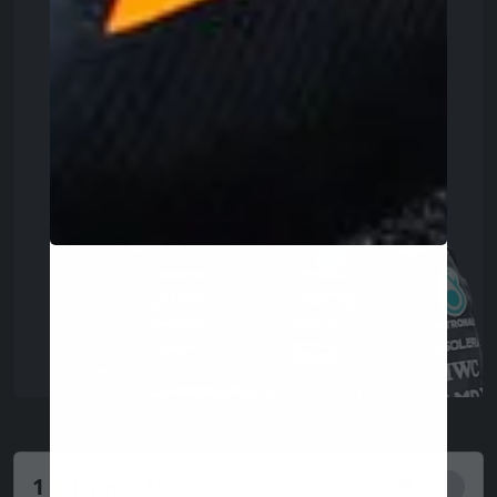
1
Lando Norris
25
pts