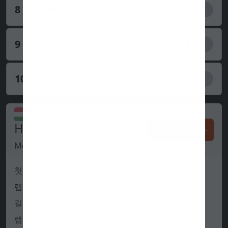
8
Liam Lawson
4
pts
9
Nico Hulkenberg
2
pts
10
Arvid Lindblad
1
pts
Hungarian Circuit
레이스 결과
Mogyoród
첫 레이스:
1986
랩:
70
길이:
4.38 km
랩 레코드:
1:16.627