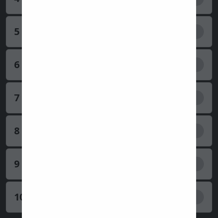
5
Racing Bulls
66
pts
6
Alpine
61
pts
7
Haas
21
pts
8
Audi
12
pts
9
Williams
11
pts
10
Aston Martin
1
pts