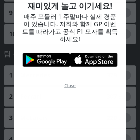
재미있게 놀고 이기세요!
9
30
Liam Lawson
43
pts
매주 포뮬러 1 주말마다 실제 경품
이 있습니다. 저희와 함께 GP 이벤
트를 따라가고 공식 F1 모자를 획득
10
10
Pierre Gasly
42
pts
하세요!
팀 순위
1
Mercedes
379
pts
Close
2
Ferrari
307
pts
3
McLaren
220
pts
4
Red Bull
177
pts