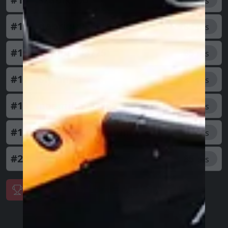
pts
#15
gabrigu036667
85
pts
#16
attilpa033725
85
pts
#17
Slylanna
85
pts
#18
noemiha082759
85
pts
#19
#némethPrémium
85
pts
#20
szamozo583850
85
pts
여기를 클릭하고 지금 시작하세요!