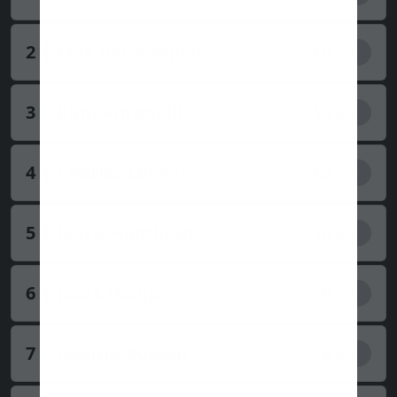
2
Max Verstappen
18
pts
3
Kimi Antonelli
15
pts
4
Charles Leclerc
12
pts
5
Lewis Hamilton
10
pts
6
Isack Hadjar
8
pts
7
George Russell
6
pts