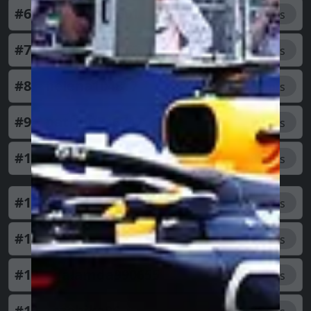
#6
zsoltva596601
95
pts
#7
jozseto176263
90
pts
#8
helena104817
90
pts
#9
patribu746747
90
pts
#10
Imóca
85
pts
#11
angi
85
pts
#12
beata
85
pts
#13
galamda990655
85
pts
#14
szabika06
85