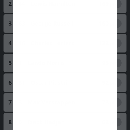
2
44
Lewis Hamilton
169
pts
3
63
George Russell
160
pts
4
16
Charles Leclerc
138
pts
5
1
Lando Norris
95
pts
6
81
Oscar Piastri
92
pts
7
3
Max Verstappen
78
pts
8
6
Isack Hadjar
68
pts