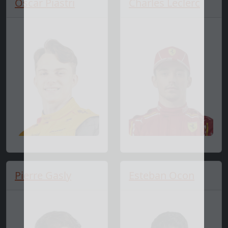
Oscar Piastri
Charles Leclerc
Pierre Gasly
Esteban Ocon