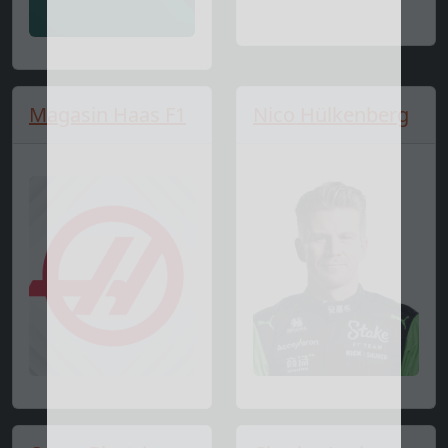
Magasin Haas F1
Nico Hülkenberg