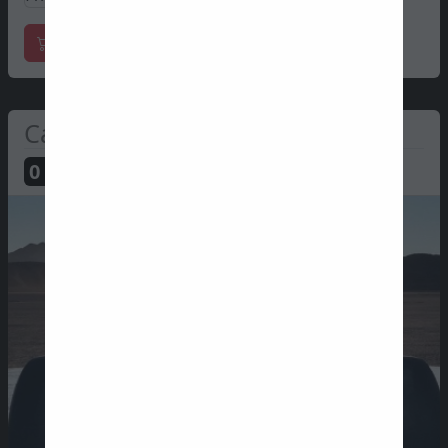
Marchandises officielles
Cadillac
0
PTS