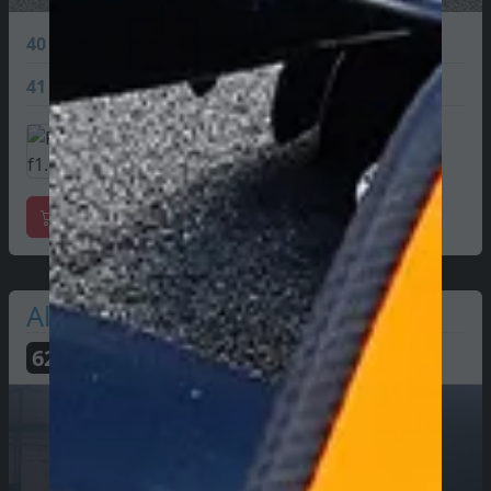
40
Liam Lawson
47 PTS
41
Arvid Lindblad
24 PTS
Marchandises officielles
Alpine
62
PTS