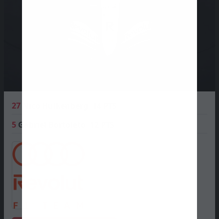
27
Nico Hulkenberg
14 PTS
5
Gabriel Bortoleto
12 PTS