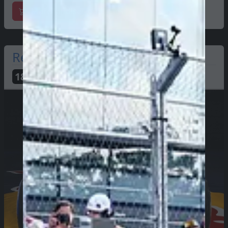
Marchandises officielles
Red Bull
188
PTS