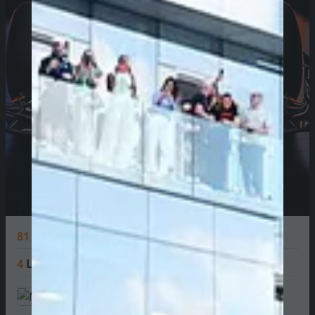
81
Oscar Piastri
141 PTS
4
Lando Norris
163 PTS