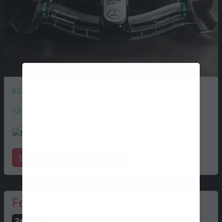
63
George Russell
218 PTS
12
Kimi Antonelli
280 PTS
Marchandises officielles
Ferrari
368
PTS