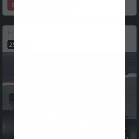
Magasin de formule 1
Haas
25
PTS