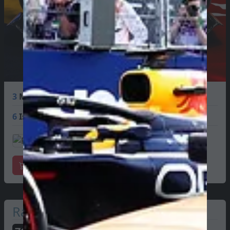
3
Max Verstappen
120 PTS
6
Isack Hadjar
68 PTS
Marchandises officielles
Racing Bulls