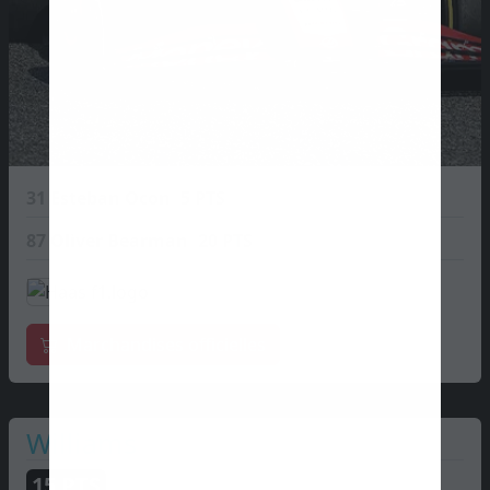
31
Esteban Ocon
5 PTS
87
Oliver Bearman
20 PTS
Marchandises officielles
Williams
15
PTS