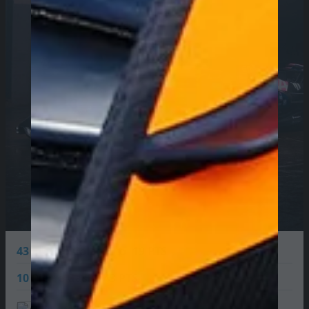
43
Franco Colapinto
19 PTS
10
Pierre Gasly
43 PTS