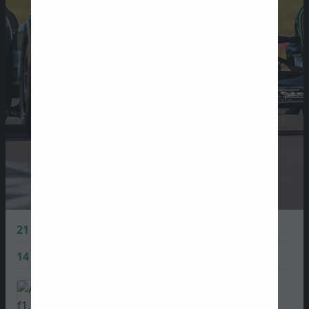
21
Lance Stroll
0 PTS
14
Fernando Alonso
1 PTS