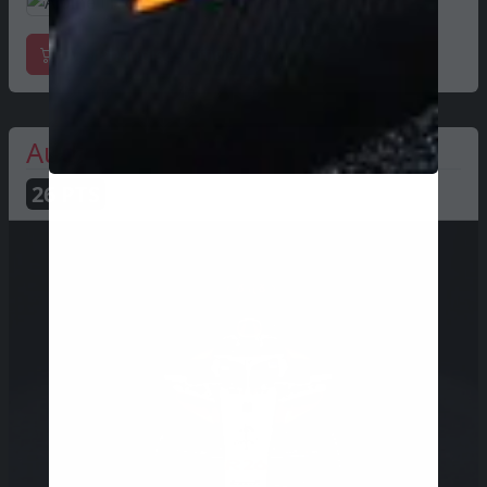
Marchandises officielles
Audi
26
PTS