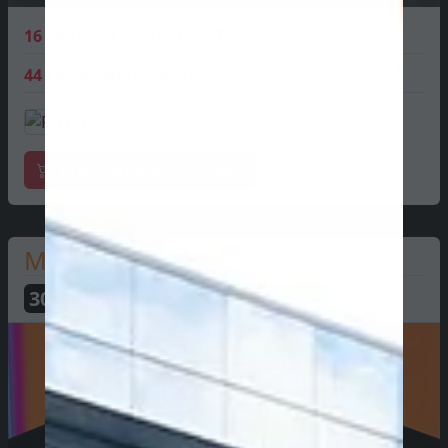
16
Charles Leclerc
173 PTS
44
Lewis Hamilton
195 PTS
Marchandises officielles
McLaren
304
PTS