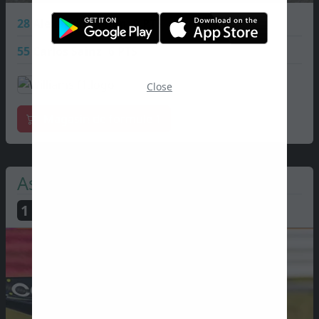
28
Alexander Albon
9 PTS
55
Carlos Sainz
6 PTS
Close
Magasin de formule 1
Aston Martin
1
PTS