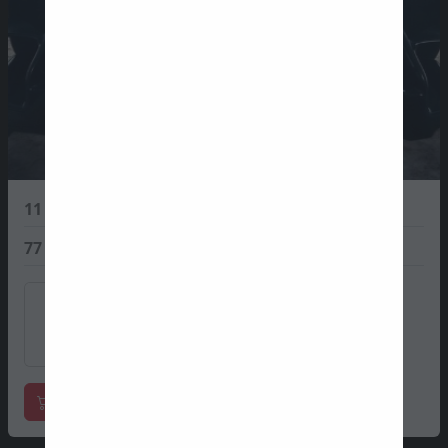
11
Sergio Perez
0 PTS
77
Valtteri Bottas
0 PTS
Magasin de formule 1