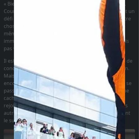
« Bien sûr, j'irais immédiatement s'il y avait un appel.
Courir pour Racing Bulls est un immense honneur et un
défi tout aussi grand, je ne prévois pas vraiment autre
chose que d'être ici et de donner le meilleur de moi-
même. Mais si Red Bull Racing m'appelait, je dirais
immédiatement que je suis prêt, même si je ne le suis
pas vraiment...
Il est clair qu'il est extrêmement difficile de rester et de
concourir en tant que coéquipier de Max Verstappen.
Mais c'est justement pour cela que cela m'intéresse
encore plus, je veux simplement comprendre ce qui se
passe là-bas, ce qui est arrivé aux autres pilotes. Je ne
cache pas que mon objectif à long terme est de
rejoindre une grande équipe et de réaliser ce que les
autres n'ont pas réussi. » - a déclaré mystérieusement
le super débutant.