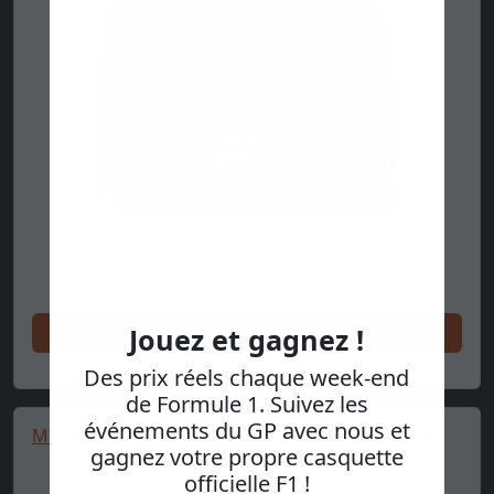
Achetez maintenant
Jouez et gagnez !
Des prix réels chaque week-end
de Formule 1. Suivez les
événements du GP avec nous et
McLaren cap, essential, New Era, 9FORTY, cream
gagnez votre propre casquette
officielle F1 !