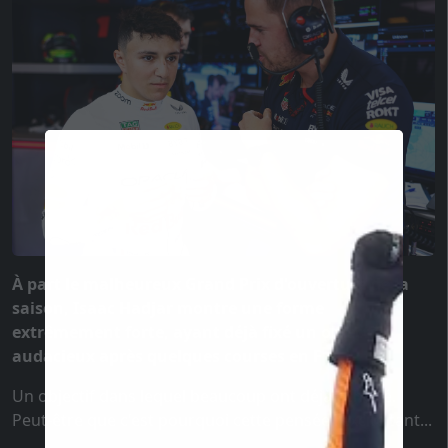
À part le malheureux Grand Prix d'ouverture de la
saison, Isaac Hadjar montre une forme
extrêmement forte, ayant déjà fixé un objectif
audacieux après quelques courses en F1.
Un objectif dans lequel beaucoup ont déjà échoué.
Peut-être que c'est pourquoi cette pensée l'excite tant...