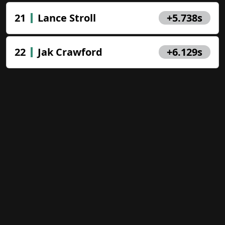
Des prix réels chaque week-end
21
Lance Stroll
+5.738s
de Formule 1. Suivez les
événements du GP avec nous et
gagnez votre propre casquette
22
Jak Crawford
+6.129s
officielle F1 !
Close