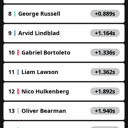
8
George Russell
+0.889s
9
Arvid Lindblad
+1.164s
10
Gabriel Bortoleto
+1.336s
11
Liam Lawson
+1.362s
12
Nico Hulkenberg
+1.892s
13
Oliver Bearman
+1.940s