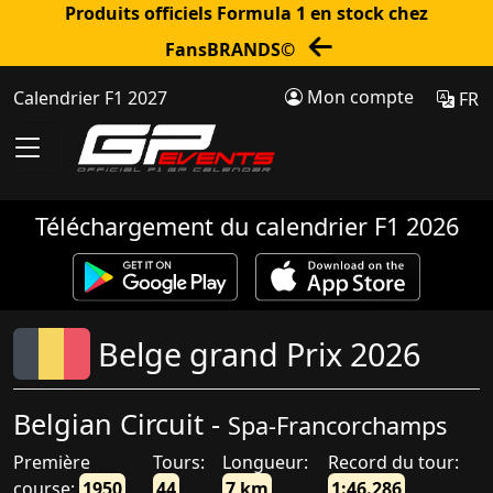
Produits officiels Formula 1 en stock chez
FansBRANDS©
Mon compte
Calendrier F1 2027
FR
Téléchargement du calendrier F1 2026
Belge grand Prix 2026
Belgian Circuit -
Spa-Francorchamps
Première
Tours:
Longueur:
Record du tour:
course:
1950
44
7 km
1:46.286