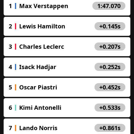
1
Max Verstappen
1:47.070
2
Lewis Hamilton
+0.145s
3
Charles Leclerc
+0.207s
4
Isack Hadjar
+0.252s
5
Oscar Piastri
+0.452s
6
Kimi Antonelli
+0.533s
7
Lando Norris
+0.861s