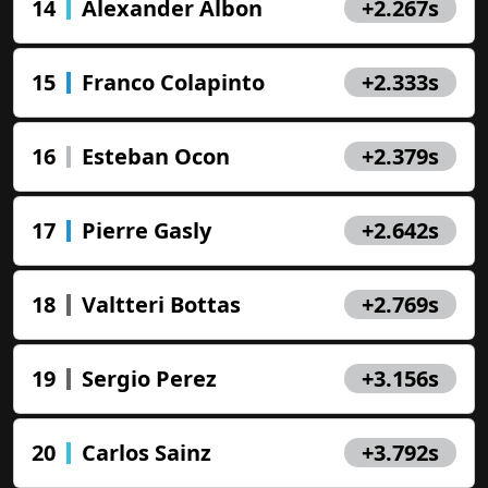
14
Alexander Albon
+2.267s
15
Franco Colapinto
+2.333s
16
Esteban Ocon
+2.379s
17
Pierre Gasly
+2.642s
18
Valtteri Bottas
+2.769s
19
Sergio Perez
+3.156s
20
Carlos Sainz
+3.792s
Jouez et gagnez !