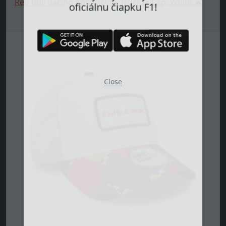
udalosti a vyhrajte svoju vlastnú
Red Bull Racing Abstract EF Trucker Cap, White 🔥
oficiálnu čiapku F1!
Close