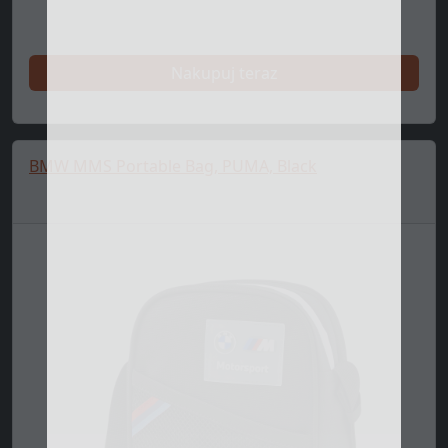
Nakupuj teraz
BMW MMS Portable Bag, PUMA, Black