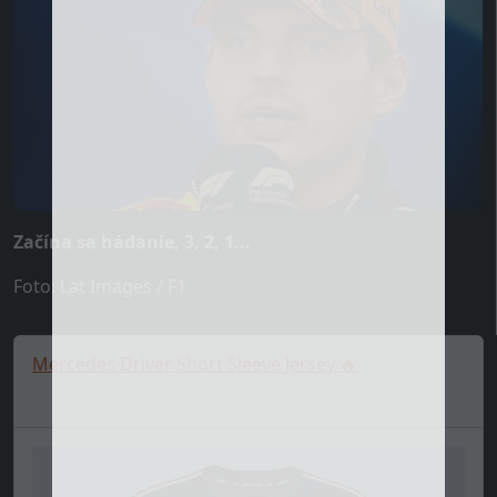
Začína sa hádanie, 3, 2, 1...
Foto: Lat Images / F1
Mercedes Driver Short Sleeve Jersey 🔥