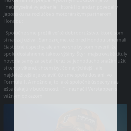
neskôr nimi aj prejde. Výborným dôkazom je to
"neúmyselné vyjadrenie", ktoré Holanďan povedal v
Japonsku na rozlúčke s motorárskym partnerom
Hondou:
"Spoločne sme prežili veľké dobrodružstvo, ktoré som
si naozaj užíval. Samozrejme, už pred Hondou sme mali
čiastočné úspechy, ale ani vo sne by som neveril, že
spolu dosiahneme takéto výšiny. Štyri majstrovské tituly
hovoria samy za seba! Teraz sa jednoducho snažím užiť
si tento víkend, chcem byť čo najrýchlejší, ale
najdôležitejšie je osláviť, čo sme spolu dosiahli vo
Formule 1. A možno aj to, aké spoločné úspechy nás
ešte čakajú v budúcnosti... " - naznačil Verstappen s
vážnym odkazom.