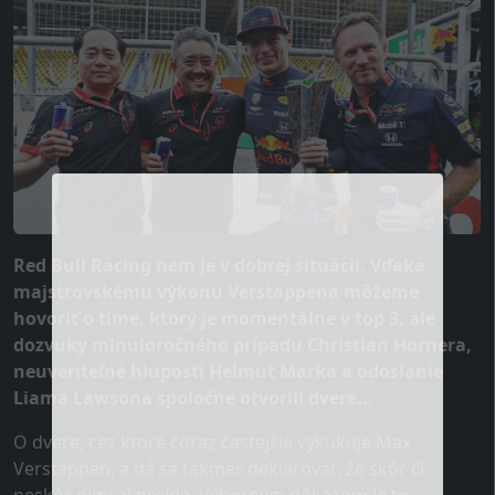
Red Bull Racing nem je v dobrej situácii. Vďaka
majstrovskému výkonu Verstappena môžeme
hovoriť o tíme, ktorý je momentálne v top 3, ale
dozvuky minuloročného prípadu Christian Hornera,
neuveriteľné hlúposti Helmut Marka a odoslanie
Liama Lawsona spoločne otvorili dvere...
O dvere, cez ktoré čoraz častejšie vykukuje Max
Verstappen, a dá sa takmer deklarovať, že skôr či