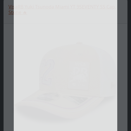
VisaRB Yuki Tsunoda Miami YT 9SEVENTY SS Cap,
Stone 🔥