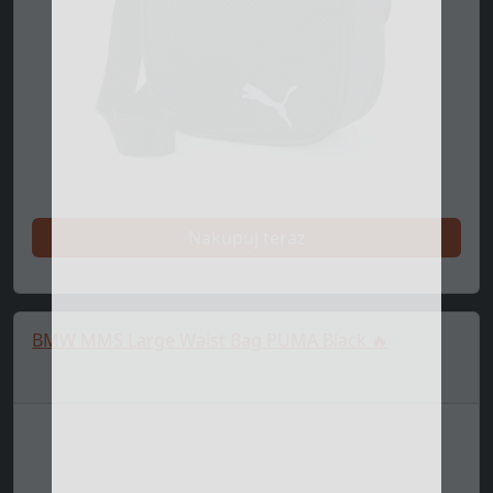
Nakupuj teraz
BMW MMS Large Waist Bag PUMA Black 🔥