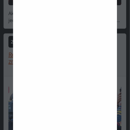
Ak by sa dal vyzdvihnúť - a predovšetkým zrušiť -
jediný okamih, ktorý by sa zapísal ako najväčší ne...
2025-06-10
Red Bull mechanik: “Ak Max tento rok
znovu vyhrá, odíde do d...