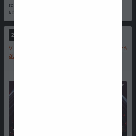
tohtoročný Mercedes nie je práve najlesklejšou
konš...
2025-06-11
V roku 2026 sa nebude konať celonárodná
automobilová výstava...