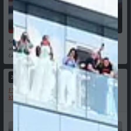
Sergio Perez prekvapujúce detaily odhalil o tom,
ako to vlastne funguje v Red Bull Racing. V
časoch,...
2025-06-25
F1 zamestnanec: “Neskutočné peniaze,
ktorými Cadillac okráda...