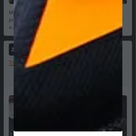
Majster sveta 2016 počul, že nie je ohrozená len
pozícia Frederica Vasseura ako tímového šéfa, ale
a...
2025-06-18
Tsunoda o Red Bulle: "Nemám to rád..."