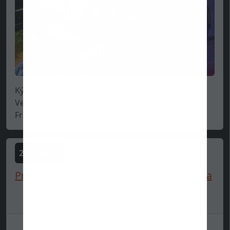
Kým sa všetci vracali z Kanadského veľtrhu, Max
Verstappen bol oficiálne na inej trati, v Spa
Franco...
2025-06-16
Prekvapujúce: Aston Martin chce Russella