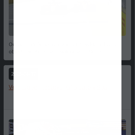
Od Jacqua Villeneuvea sme si už zvykli, že keď sa
objaví, tak občas tvrdí šialené veci. Ale toto, čo...
2025-06-17
Verstappen testoval GT3 auto v Spa