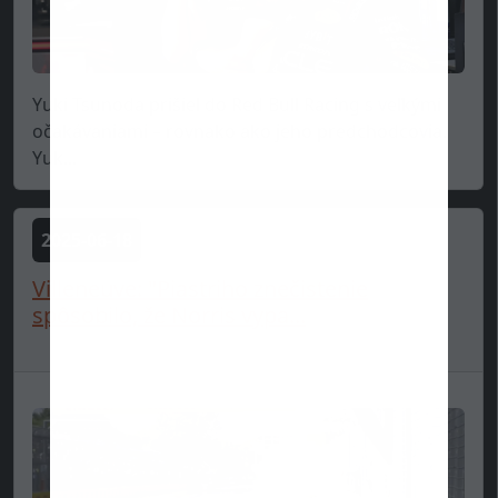
Yuki Tsunoda prišiel do Red Bull Racing s veľkými
očakávaniami – rovnako ako jeho predchodcovia.
Yuk...
2025-06-18
Villeneuve: "Piastriho znečistenie
spôsobilo, že Norris vypa...