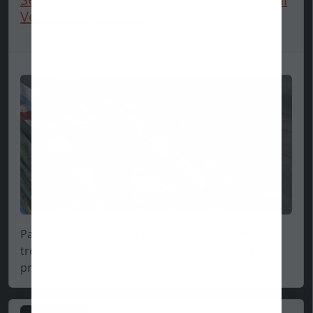
Veľkej ceny Kanad...
Papierová forma začala, ale kvôli smiešnému
tretímu sa to potom na ceste vážne prevrátilo -
presne t...