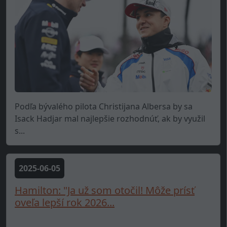
Podľa bývalého pilota Christijana Albersa by sa
Isack Hadjar mal najlepšie rozhodnúť, ak by využil
s...
2025-06-05
Hamilton: "Ja už som otočil! Môže prísť
oveľa lepší rok 2026...