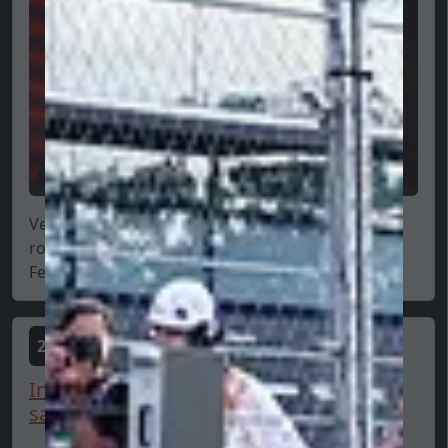
Veľa krát sme už napísali, že tak nádherne a
rozprávkovo prišiel Lewis Hamilton do Scuderie
Ferrari,...
2025-06-24
Interné rozhodnutie v McLarene: Piastri
sa stal prvým piloto...