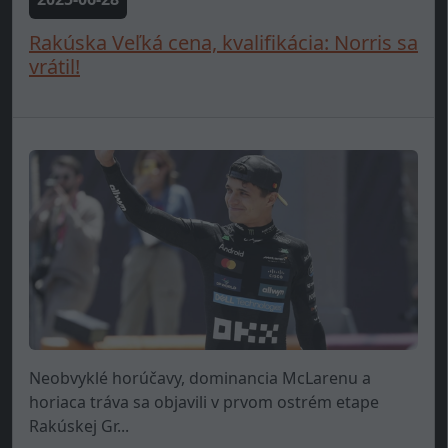
Rakúska Veľká cena, kvalifikácia: Norris sa
vrátil!
Neobvyklé horúčavy, dominancia McLarenu a
horiaca tráva sa objavili v prvom ostrém etape
Rakúskej Gr...