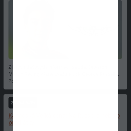
Z istých tlačových informácií sa zdá, že Aston
Martin Racing vážne zvažuje zisk George Russella.
Pod...
2025-06-15
Kanadská Veľká cena: Na Russella nebolo
protilátky