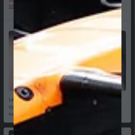
veľa ľudí uráža...”
Lewis Hamilton počas svojej kariéry už viackrát
vyjadril svoj názor na mnohé "anomálie" (a aj
naopak...