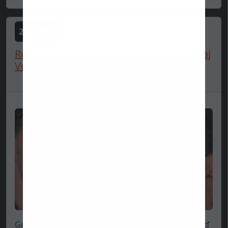
2025-06-11
Russell: “Po Hamiltonovi by som porazil aj
Verstappena, keby...
George Russell leno dôverou a odhodlaním. Aj keď