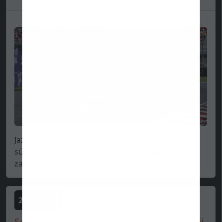
Jazdec Mercedesu sa počas celého preteku
sústredil a kontrolovanou jazdou si ľahko
zabezpečil víťazs...
2025-06-14
Senzáciehodný Russell pole na kvalifikácii