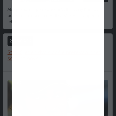
Ako je známe, po ukončení Veľkej ceny Kanady a
bolestnej prehre Red Bull sa Max Verstappen a
jeho tí...
2025-06-26
Stroll:"Jeden-dva slabšie preteky a hneď
som na hovno..."