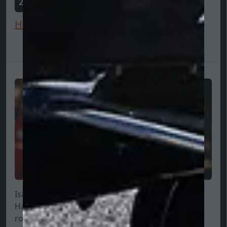
2025-06-20
Hadjar: "Niečo sa vytratilo z Hamiltona"
Isack Hadjar je veľkým fanúšikom Lewisa
Hamiltona, čo nikdy neskrýval, ale vidí, že počas
rokov lesk...