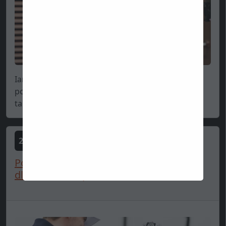
Ian Parkes, novinár New York Times, vo svojom
podcaste informoval o veľmi šokujúcej fáme. Je
taká šo...
2025-06-06
Poslal som správu Hadjarnovi: "Ak chceš
dlhú kariéru, opusti...