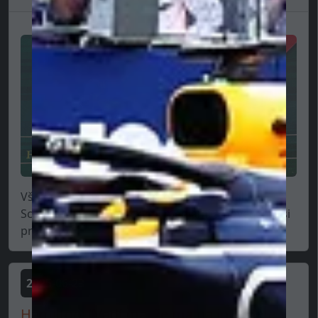
Všetky tieto "vnútorné" informácie zdieľal Ralf
Schumacher s nemeckými médiami a povedzme si
pravdu,...
2025-06-23
Hamilton: “Vadí ma, že ma na internete