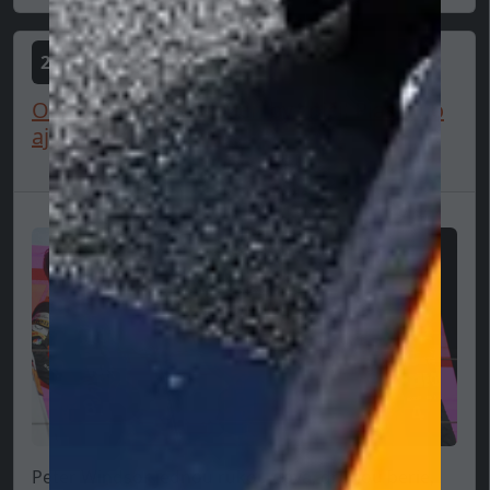
2025-06-20
Odborník: "Verstappen by zničil Piastriho
aj Norrisa v McLar...
Peter Windsor jednou rukou dáva, druhou berie,