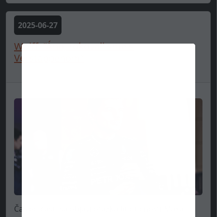
2025-06-27
Wolff: “Áno, rokovali sme s
Verstappenom”
Čas od času sa objaví otázka budúcnosti Maxa