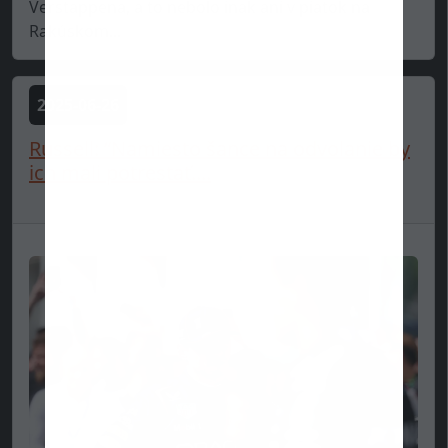
Verstappena, a to nebolo inak ani v piatok na
Rakúskom...
2025-06-26
Russell: “Namiesto šance na odvolanie by
ich mali potrestať....