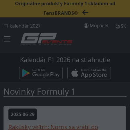
Originálne produkty Formuly 1 skladom od
FansBRANDS©
Môj účet
F1 kalendár 2027
SK
Kalendár F1 2026 na stiahnutie
Novinky Formuly 1
2025-06-29
Rakúsky veľtrh: Norris sa vrátil do