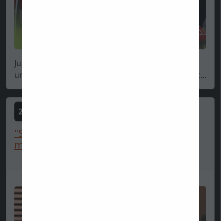
Juan Pablo Montoya opäť prišiel, videl a niekde
určite aj zvíťazil - aspoň u fanúšikov Lewisa Hamilt...
2025-06-06
"Strollovo zranenie je falošné, robia
miesto pre Verstappena...