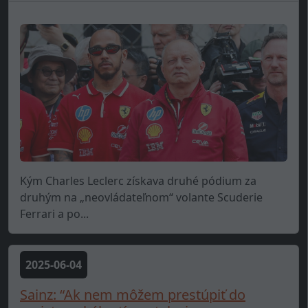
Kým Charles Leclerc získava druhé pódium za
druhým na „neovládateľnom“ volante Scuderie
Ferrari a po...
2025-06-04
Sainz: “Ak nem môžem prestúpiť do