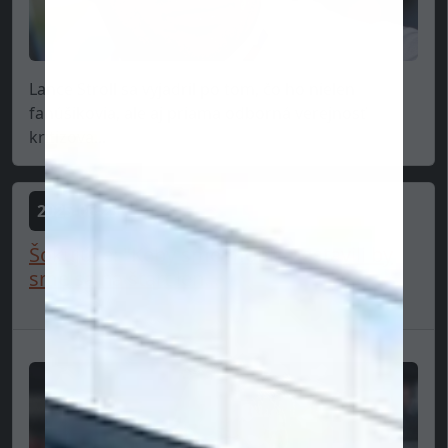
Lance Stroll sa vyjadril po tom, čo ho nielen
fanúšikovia, ale aj priama odborná verejnosť
kritizova...
2025-06-25
Šokujúce: "Keby sme mohli, postavili by
sme sa na štart len...