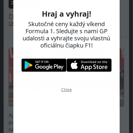
2025-06-13
Hraj a vyhraj!
Problémy pre Ferrari - Leclerc by mohol
odísť?
Skutočné ceny každý víkend
Formula 1. Sledujte s nami GP
udalosti a vyhrajte svoju vlastnú
oficiálnu čiapku F1!
Close
Aj keď predsezónne momenty Lewisa Hamiltona
ponorené do cukrovej polevy predpovedali
nádherné roky,...