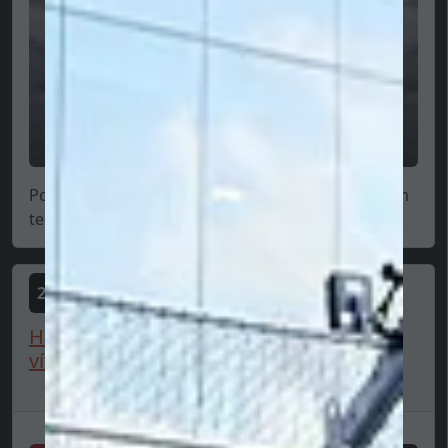
Podľa insidera fotografa Cadillac stavia v šialenom
tempe. Ich stavebný materiál nie je nič iné ako...
2025-06-24
Hamilton: "Na budúci rok očakávam
víťazné auto od tímu!"