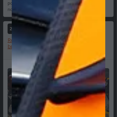
pokiaľ ide o McLaren. Podľa uznávaného F1
novinára t...
2025-06-19
Rosberg: “Na Ferrari sa pripravuje vážna
búrka...”