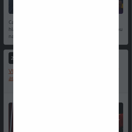
Calum Nicholas nie je len obyčajný mechanik, bol
hlavným mechanikom, ale už je aj vážnou postavou
na...
2025-06-10
Vtip týždňa: Na Hamiltona treba postaviť
auto na rok 2026, p...