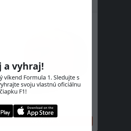
 a vyhraj!
 víkend Formula 1. Sledujte s
yhrajte svoju vlastnú oficiálnu
čiapku F1!
Nakupuj teraz