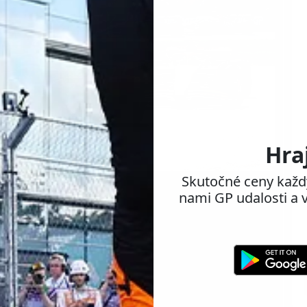
Hraj
Skutočné ceny každý
nami GP udalosti a v