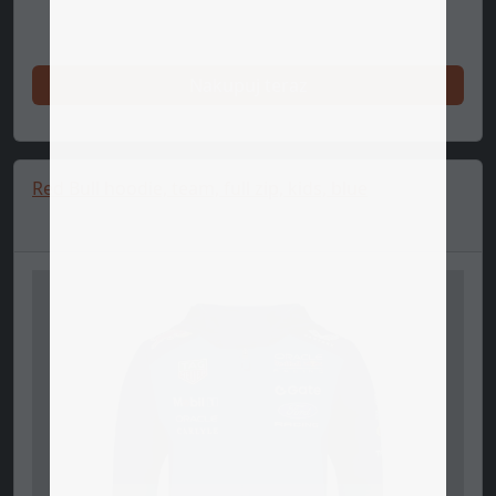
Nakupuj teraz
Red Bull hoodie, team, full zip, kids, blue