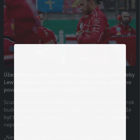
Úžasná šou dorazila do Maranella, avšak od tej doby
Lewis Hamilton ukázal veľmi málo z toho, prečo ho
považujú za jedného z najlepších v F1.
Scuderia má veľké problémy, vyzerá to tak, že tento rok
bude určite rokom učenia a najskôr v roku 2026 môže
byť tím konkurencieschopný. To už ani sám Hamilton
nepopiera...:
„Naozaj, to je pravda, začíname sa vytrácať z tohto