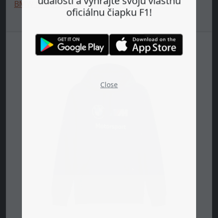
udalosti a vyhrajte svoju vlastnú
BMW MMS ESS Hoodie 🔥
oficiálnu čiapku F1!
Close