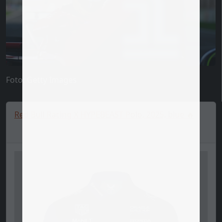
Foto: Getty Images
Red Bull Racing X HYPEBEAST Polo, 2025, blue 🔥