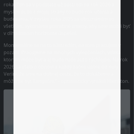
roka. Tím sa v podstate už sústredí na rok 2026 a
myslím si, že z mojej strany to bude rok učenia a
budovania. V zvyšku roka 2025 sa oboznámim so
všetkým, vykonáme potrebné zmeny, aby sme mohli byť
v dlhodobom horizonte úspešní.
Momentálne sa na to sústredím, na tom pracujem v
pozadí. Pracujeme na mnohých vylepšeniach, vďaka
ktorým môže byť a aj bude naše auto rýchlejšie. Na rok
2026 sa všetko obnoví a každý začne úplne od nuly.
Verím, že sme na dobrej ceste, že to dokážeme a
môžeme byť šampióni.” - optimisticky vyhlásil Hamilton.