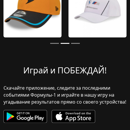
#9
Kerpics Katrin
#10
Szalai Armand
#11
Janzsó József
#12
Pavlovics Petra
Kecskemét
Играй и ПОБЕЖДАЙ!
#13
Balogh Barbara
#14
Kapuszta Petra
Скачайте приложение, следите за последними
событиями Формулы-1 и играйте в нашу игру на
угадывание результатов прямо со своего устройства!
#15
Németh Krisztina
#16
Bozori Romeo