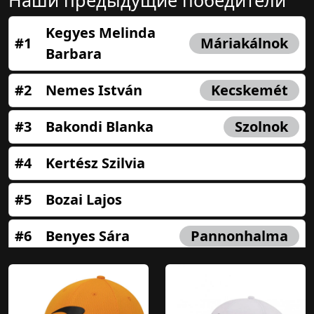
Наши предыдущие победители
Kegyes Melinda
#1
Máriakálnok
Barbara
#2
Nemes István
Kecskemét
#3
Bakondi Blanka
Szolnok
#4
Kertész Szilvia
#5
Bozai Lajos
#6
Benyes Sára
Pannonhalma
#7
Molnár Ágnes Fanni
#8
Istvánné Vancsik
Kecel