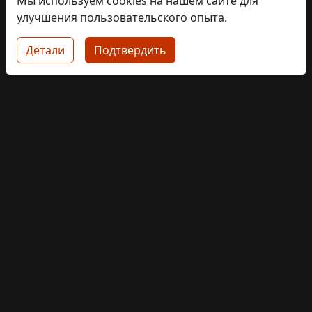
Мы используем cookies на нашем сайте для
улучшения пользовательского опыта.
#52
Timár Áron
Детали
Подтвердить
#53
Nagy Zsófia
#54
Jámbor Péter
#55
Tóth Lajos
#56
Süveges Csaba
#57
Simon Szabolcs
#58
László Rafaisz
#59
Sasvári Ágnes