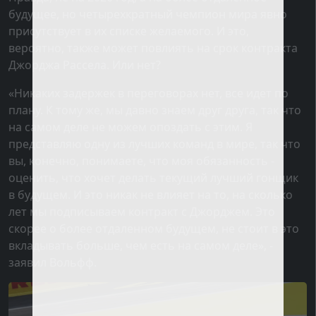
будущее, но четырехкратный чемпион мира явно
присутствует в их списке желаемого. И это,
вероятно, также может повлиять на срок контракта
Джорджа Рассела. Или нет?
«Никаких задержек в переговорах нет, все идет по
плану. К тому же, мы давно знаем друг друга, так что
на самом деле не можем опоздать с этим. Я
представляю одну из лучших команд в мире, так что
вы, конечно, понимаете, что моя обязанность -
оценить, что хочет делать текущий лучший гонщик
в будущем. И это никак не влияет на то, на сколько
лет мы подписываем контракт с Джорджем. Это
скорее о более отдаленном будущем, не стоит в это
вкладывать больше, чем есть на самом деле», -
заявил Вольфф.