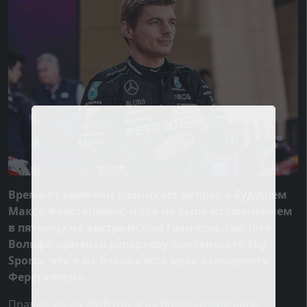
Время от времени возникает вопрос о будущем
Макса Ферстаппена, и это не было исключением
в пятницу на австрийском Гран-при, где Тото
Вольфф признал репортеру британского Sky
Sports, что в их планах есть цель заполучить
Ферстаппена.
Правда, не на 2026 год, а на более отдаленное