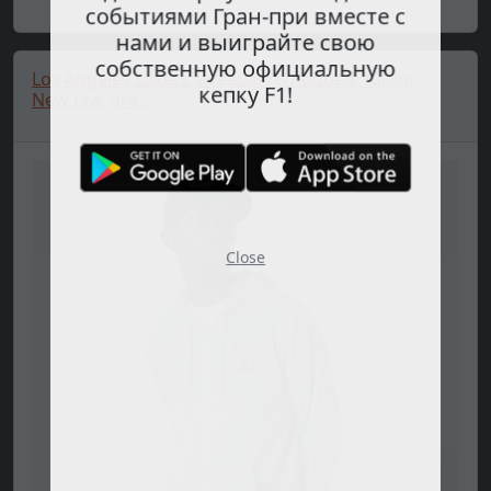
событиями Гран-при вместе с
нами и выиграйте свою
собственную официальную
Los Angeles Lakers sweatshirt, hooded, fullzip,
кепку F1!
New Era, gre...
Close