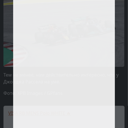
Тем не менее, нам действительно интересно, что у
Джорджа Рассела на уме.
Фото: XPB Images / GPfans
VISA RB MENS Polo WHITE 🔥