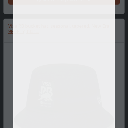
Visa RB bucket hat, seasonal, tapered, New Era,
9FORTY, blac...