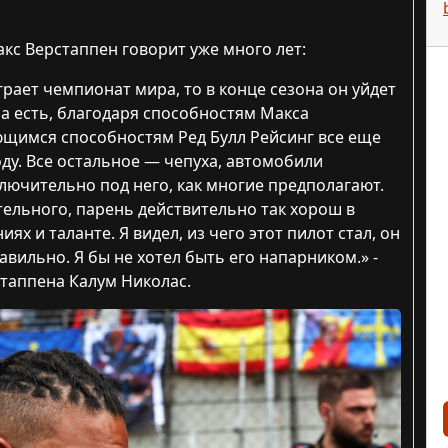
Макс Верстаппен говорит уже много лет:
грает чемпионат мира, то в конце сезона он уйдет
на есть, благодаря способностям Макса
ющимся способностям Ред Булл Рейсинг все еще
ду. Все остальное — чепуха, автомобили
лючительно под него, как многие предполагают.
тельного, парень действительно так хорош в
иях и таланте. Я видел, из чего этот пилот стал, он
равильно. Я бы не хотел быть его напарником.» -
таппена Калум Николас.