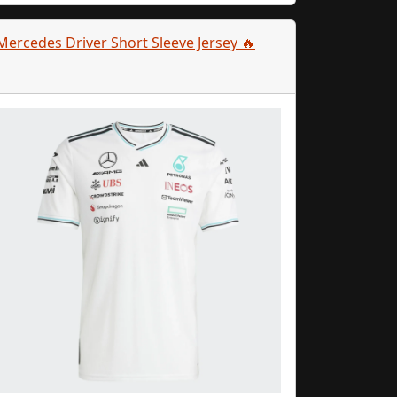
Mercedes Driver Short Sleeve Jersey 🔥
и выигрывайте!
каждую неделю Формулы 1.
ми Гран-при вместе с нами и
собственную официальную
кепку F1!