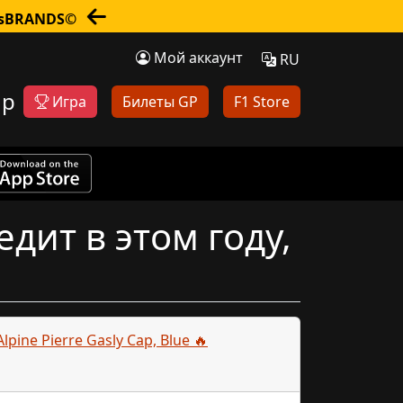
nsBRANDS©
Мой аккаунт
RU
op
Игра
Билеты GP
F1 Store
едит в этом году,
Alpine Pierre Gasly Cap, Blue 🔥