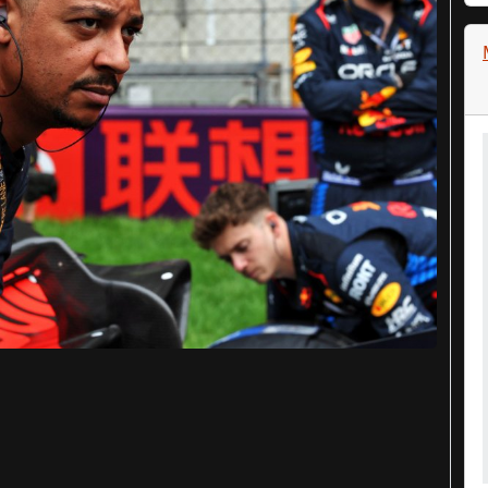
Играйте 
Реальные призы 
Следите за события
выиграйте свою 