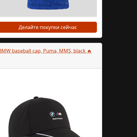
Делайте покупки сейчас
BMW baseball cap, Puma, MMS, black 🔥