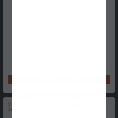
Делайте покупки сейчас
Mercedes model kit, pit pass, bburago, 1:43,
George Russell,...