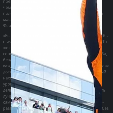
превратили в главного претендента на титул
чемпиона мира. Однако он считает, что класс
пилотов команды далеко не дотягивает до уровня
машины, так как их мог бы легко обойти Макс
Ферстаппен на одинаковой технике:
«Если бы Макс сейчас сидел в McLaren, он просто бы
съел живьем Оскара Пиастри, уничтожил бы его. То
же самое касается Ландо Норриса, он был бы
совершенно беззащитен против Ферстаппена. Оба,
безусловно, сильные и талантливые гонщики, у
каждого свои сильные стороны, но ни один из них не
дотягивает до уровня Макса Ферстаппена, который
находится на совершенно удивительно высоком
уровне. Именно поэтому он способен на то, что
делает в Red Bull, и именно поэтому он может быть
лучше, чем McLaren, с автомобилем, который на
самом деле даже не достигает уровня Mercedes.» -
размышлял Уиндзор. Это серьезные слова, но не без