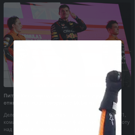
Питер Уиндзор одной рукой дает, другой
отнимает, если говорить о McLaren.
Дело в том, что по мнению признанного автора F1,
команда McLaren проделала фантастическую работу
над своим автомобилем, который за три года