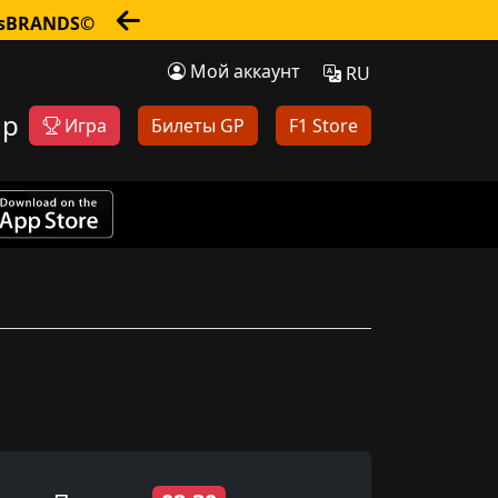
nsBRANDS©
Мой аккаунт
RU
op
Игра
Билеты GP
F1 Store