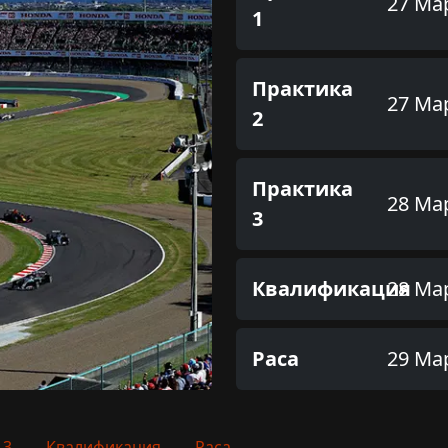
27 Ма
1
Практика
27 Ма
2
Практика
28 Ма
3
Квалификация
28 Ма
Раса
29 Ма
 3
Квалификация
Раса