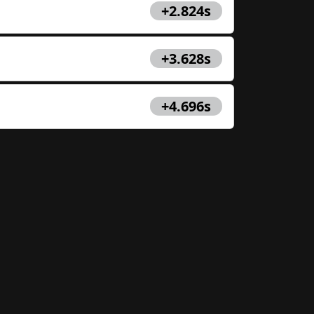
+2.824s
+3.628s
+4.696s