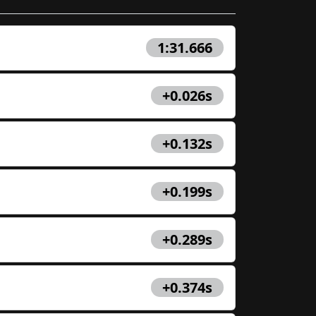
1:31.666
+0.026s
+0.132s
+0.199s
+0.289s
+0.374s