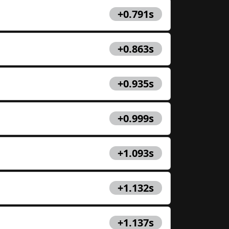
и выигрывайте!
+0.791s
аждую неделю Формулы 1.
ми Гран-при вместе с нами и
+0.863s
собственную официальную
кепку F1!
+0.935s
+0.999s
Close
+1.093s
+1.132s
+1.137s