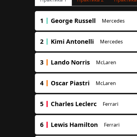
1
George Russell
Mercedes
2
Kimi Antonelli
Mercedes
3
Lando Norris
McLaren
4
Oscar Piastri
McLaren
5
Charles Leclerc
Ferrari
6
Lewis Hamilton
Ferrari