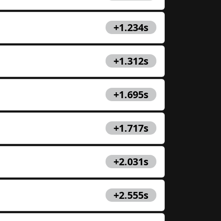
+1.234s
+1.312s
+1.695s
+1.717s
+2.031s
+2.555s