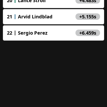
20
Lance Stroll
+4.483s
Реальные призы каждую
неделю Формулы 1. Следите за
событиями Гран-при вместе с
21
Arvid Lindblad
+5.155s
нами и выиграйте свою
собственную официальную
кепку F1!
22
Sergio Perez
+6.459s
Close