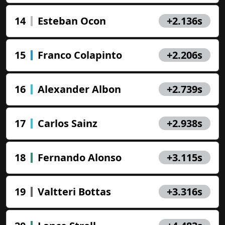
14
Esteban Ocon
+2.136s
15
Franco Colapinto
+2.206s
16
Alexander Albon
+2.739s
17
Carlos Sainz
+2.938s
18
Fernando Alonso
+3.115s
19
Valtteri Bottas
+3.316s
Играйте и
выигрывайте!