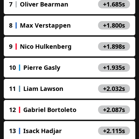
7
Oliver Bearman
+1.685s
8
Max Verstappen
+1.800s
9
Nico Hulkenberg
+1.898s
10
Pierre Gasly
+1.935s
11
Liam Lawson
+2.032s
12
Gabriel Bortoleto
+2.087s
13
Isack Hadjar
+2.115s