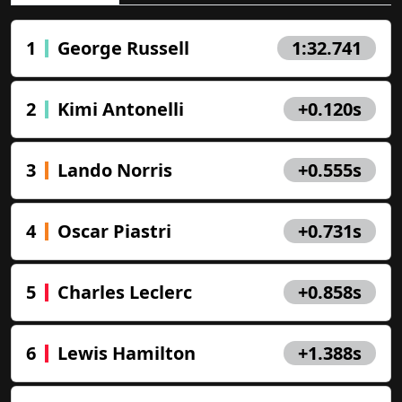
1
George Russell
1:32.741
2
Kimi Antonelli
+0.120s
3
Lando Norris
+0.555s
4
Oscar Piastri
+0.731s
5
Charles Leclerc
+0.858s
6
Lewis Hamilton
+1.388s