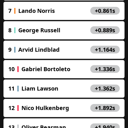
7
Lando Norris
+0.861s
8
George Russell
+0.889s
9
Arvid Lindblad
+1.164s
10
Gabriel Bortoleto
+1.336s
11
Liam Lawson
+1.362s
12
Nico Hulkenberg
+1.892s
13
Oliver Bearman
+1.940s