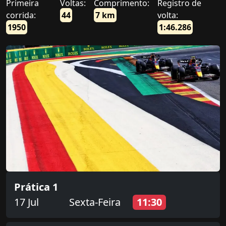
Primeira
Voltas:
Comprimento:
Registro de
corrida:
44
7 km
volta:
1950
1:46.286
Prática 1
17 Jul
Sexta-Feira
11:30