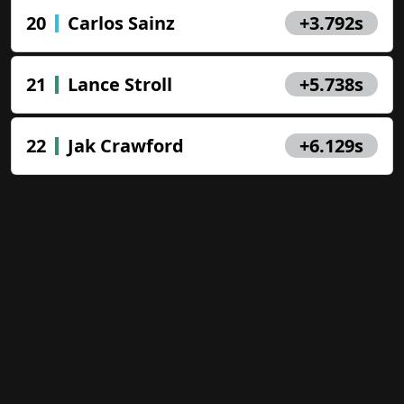
20
Carlos Sainz
+3.792s
Jogue e Ganhe!
Prêmios reais a cada fim de
21
Lance Stroll
+5.738s
semana de Fórmula 1. Siga os
eventos do GP conosco e ganhe
seu próprio boné oficial da F1!
22
Jak Crawford
+6.129s
Close