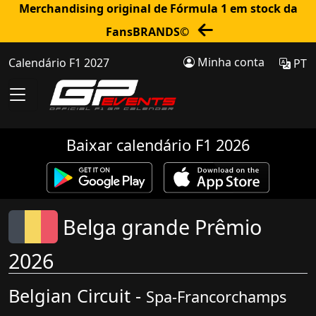
Merchandising original de Fórmula 1 em stock da
FansBRANDS©
Minha conta
Calendário F1 2027
PT
Baixar calendário F1 2026
Belga grande Prêmio
2026
Belgian Circuit -
Spa-Francorchamps