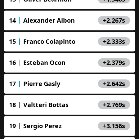
14
Alexander Albon
+2.267s
15
Franco Colapinto
+2.333s
16
Esteban Ocon
+2.379s
17
Pierre Gasly
+2.642s
18
Valtteri Bottas
+2.769s
19
Sergio Perez
+3.156s