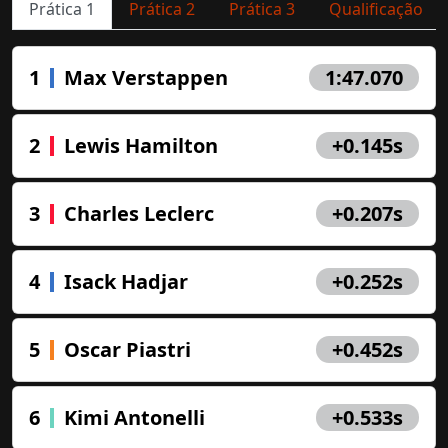
Prática 1
Prática 2
Prática 3
Qualificação
1
Max Verstappen
1:47.070
2
Lewis Hamilton
+0.145s
3
Charles Leclerc
+0.207s
4
Isack Hadjar
+0.252s
5
Oscar Piastri
+0.452s
6
Kimi Antonelli
+0.533s