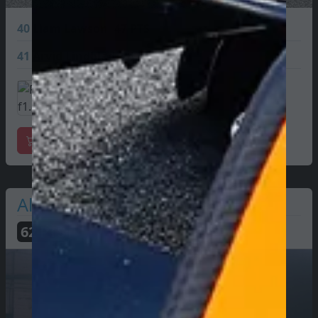
40
Liam Lawson
47 PTS
41
Arvid Lindblad
24 PTS
Mercadoria oficial
Alpine
62
PTS