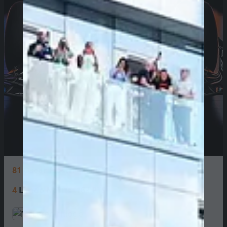
81
Oscar Piastri
141 PTS
4
Lando Norris
163 PTS