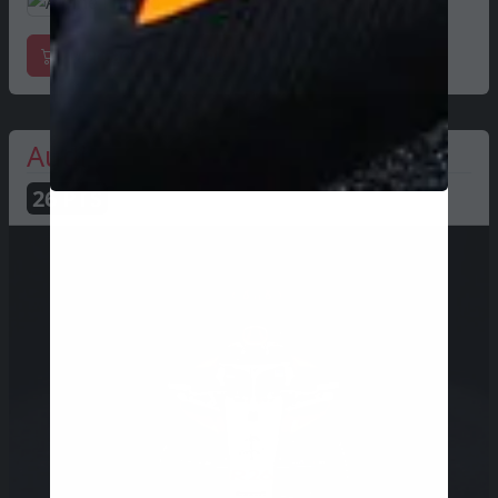
Mercadoria oficial
Audi
26
PTS