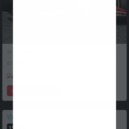
31
Esteban Ocon
5 PTS
87
Oliver Bearman
20 PTS
Mercadoria oficial
Williams
15
PTS