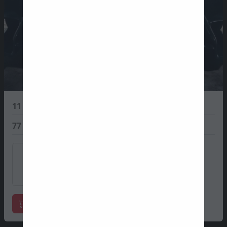
11
Sergio Perez
0 PTS
77
Valtteri Bottas
0 PTS
Fórmula 1 loja