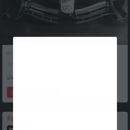
63
George Russell
218 PTS
12
Kimi Antonelli
280 PTS
Mercadoria oficial
Ferrari
368
PTS