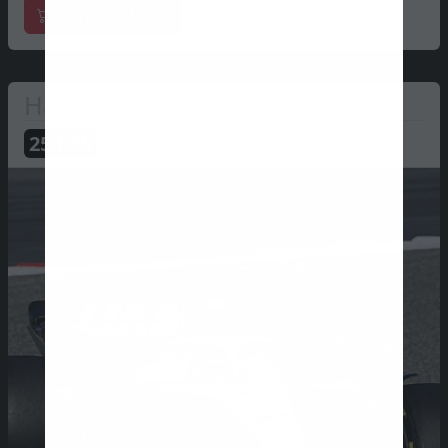
Fórmula 1 loja
Haas
25
PTS