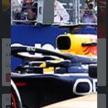
3
Max Verstappen
120 PTS
6
Isack Hadjar
68 PTS
Mercadoria oficial
Racing Bulls