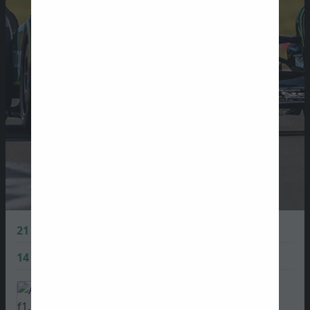
21
Lance Stroll
0 PTS
14
Fernando Alonso
1 PTS