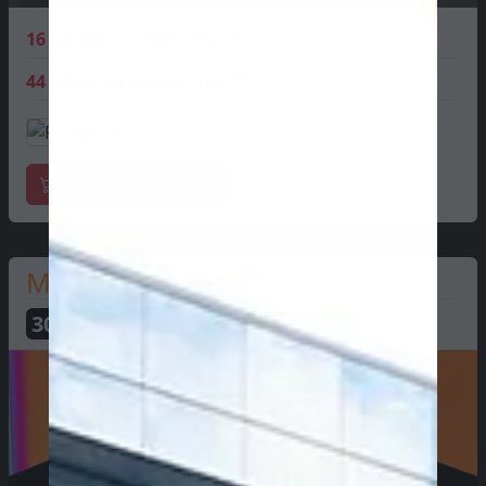
16
Charles Leclerc
173 PTS
44
Lewis Hamilton
195 PTS
Mercadoria oficial
McLaren
304
PTS