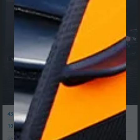
43
Franco Colapinto
19 PTS
10
Pierre Gasly
43 PTS