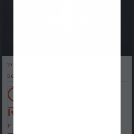
27
Nico Hulkenberg
14 PTS
5
Gabriel Bortoleto
12 PTS