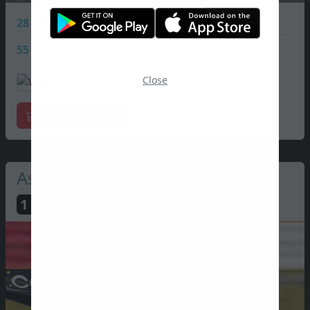
28
Alexander Albon
9 PTS
55
Carlos Sainz
6 PTS
Close
Fórmula 1 loja
Aston Martin
1
PTS