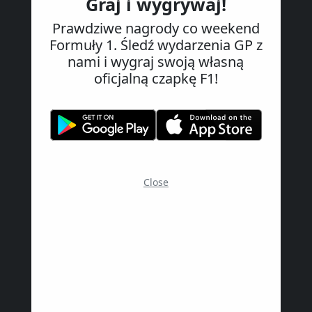
Graj i wygrywaj!
Prawdziwe nagrody co weekend
Formuły 1. Śledź wydarzenia GP z
nami i wygraj swoją własną
oficjalną czapkę F1!
Close