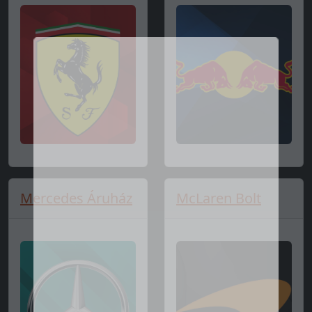
Mercedes Áruház
McLaren Bolt