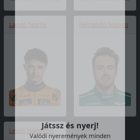
Lando Norris
Fernando Alonso
Játssz és nyerj!
Lewis Hamilton