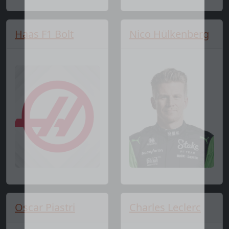
Haas F1 Bolt
Nico Hülkenberg
Oscar Piastri
Charles Leclerc