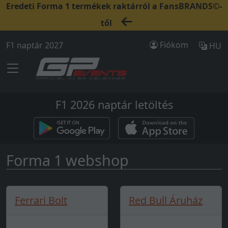
Eredeti Forma 1 termékek raktárról a FansBRANDS©-
től
Fiókom
F1 naptár 2027
HU
F1 2026 naptár letöltés
Forma 1 webshop
Ferrari Bolt
Red Bull Áruház