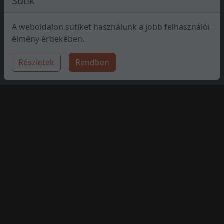
Sütik
A weboldalon sütiket használunk a jobb felhasználói
élmény érdekében.
Részletek
Rendben