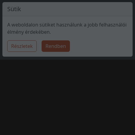
Sütik
A weboldalon sütiket használunk a jobb felhasználói
élmény érdekében.
Részletek
Rendben