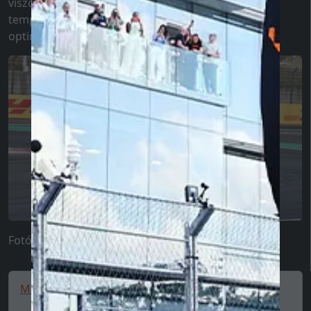
viszont egészen kiegyensúlyozottak lettünk, jó a
tempónk és a gumikezelésünk.” - nyilatkozott
optimistán a spanyol.
Fotó: XPB Images
McLaren F1 Team Polo Shirt, Piastri 🔥