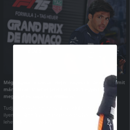
Még nagyon a szezon elején vagyunk, de egyvalamit
már bátran ki lehet jelenteni. 2025 egyértelmű
meglepetéscsapata a Williams!
Tudják és látják ezt az istállón belül is, akik egy éve
ilyenkor álmodni sem mertek arról, hogy meccsben
lehetnek a Ferrarikkal...