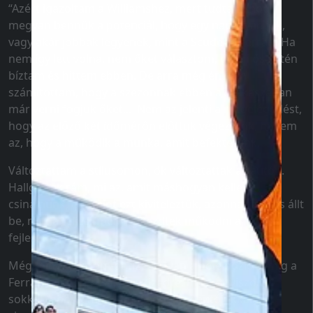
“Azért igazoltam a Williamshez, mert tudtam, hogy
megvan bennük a potenciál, hogy egy nap olyan jók,
vagy akár jobbak legyenek, mint a Scuderia Ferrari. Ha
nem így lett volna, nem őket választom, de én őszintén
bíztam és hittem ebben. De arra még én sem
számítottam, hogy a szezonnak ebben a szakaszában
már verni fogjuk őket... Nem az jelenti a megelégedést,
hogy az előző két időmérőn előttük végeztünk, hanem
az, hogy a működik a munka, amit befektetünk.
Változtattam a stílusomon, ők változtattak az autón.
Hallgattak rám, mi az, amit máshogyan kellene
csinálnunk, és amint ezt kiviteleztük, azonnal javulás állt
be, nőtt a teljesítmény, elkezdtek működni a
fejlesztéseink is.
Még mindig három-öt tizedre van a pole pozíció, míg a
Ferrarinak néha csak egy tizedre, máskor viszont
sokkal többre, mert szenvednek az autójukkal. Mi