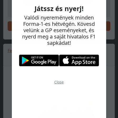
Játssz és nyerj!
Valódi nyeremények minden
Forma-1-es hétvégén. Kövesd
Vásárlás
velünk a GP eseményeket, és
nyerd meg a saját hivatalos F1
sapkádat!
Ferrari Shoes Trinity 2 🔥
Close