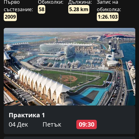
Първо
Обиколки:
Дължина:
Запис на
състезание:
58
5.28 km
обиколка:
2009
1:26.103
Практика 1
04 Дек
Петък
09:30