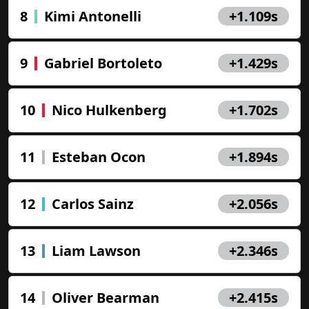
8
Kimi Antonelli
+1.109s
9
Gabriel Bortoleto
+1.429s
10
Nico Hulkenberg
+1.702s
11
Esteban Ocon
+1.894s
12
Carlos Sainz
+2.056s
13
Liam Lawson
+2.346s
14
Oliver Bearman
+2.415s