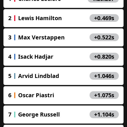
2
Lewis Hamilton
+0.469s
3
Max Verstappen
+0.522s
4
Isack Hadjar
+0.820s
5
Arvid Lindblad
+1.046s
6
Oscar Piastri
+1.075s
7
George Russell
+1.104s