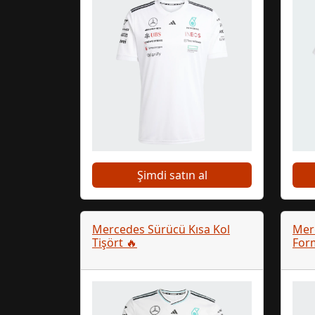
Şimdi satın al
Mercedes Sürücü Kısa Kol
Mer
Tişört 🔥
For