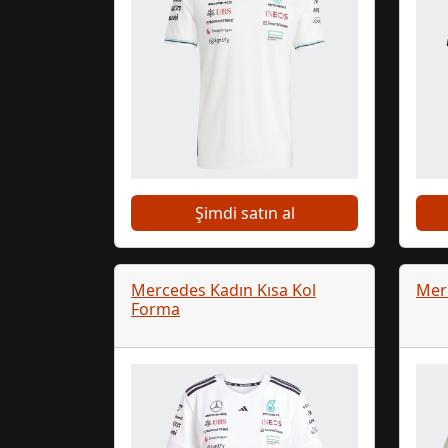
Şimdi satın al
Mercedes Kadın Kısa Kol
Merc
Forma