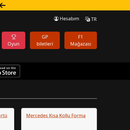
Hesabım
TR
GP
F1
Oyun
biletleri
Mağazası
örtü
Mercedes Kısa Kollu Forma