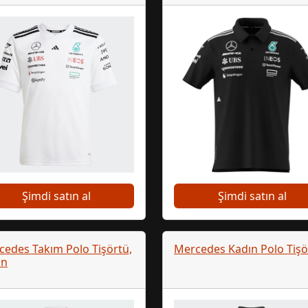
Şimdi satın al
Şimdi satın al
edes Takım Polo Tişörtü,
Mercedes Kadın Polo Tişö
ın