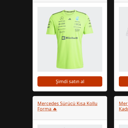
Şimdi satın al
Mercedes Sürücü Kısa Kollu
Merc
Forma 🔥
Kad