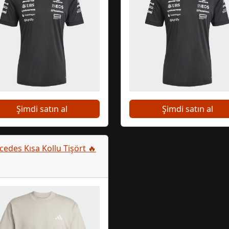
Şimdi satın al
Şimdi satın al
edes Kısa Kollu Tişört 🔥