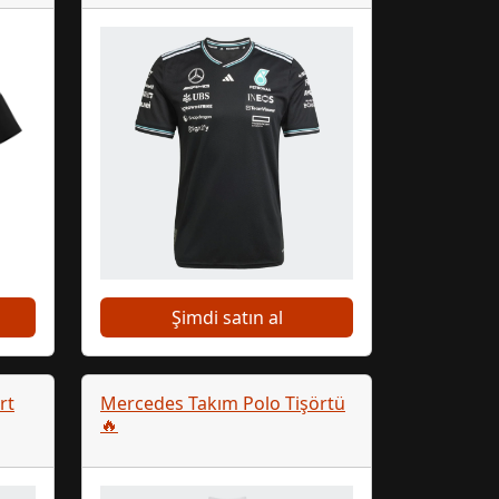
Şimdi satın al
rt
Mercedes Takım Polo Tişörtü
🔥