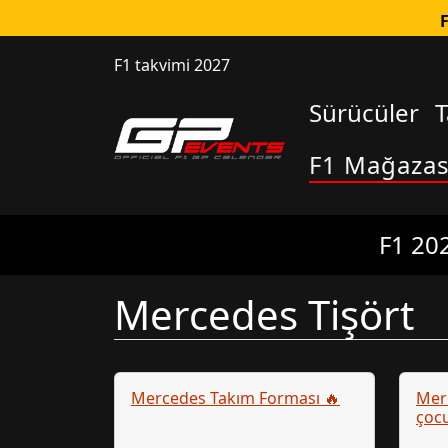
F1 takvimi 2027
Sürücüler
T
F1 Mağazas
F1 202
Mercedes Tişört
Mercedes Takım Forması 🔥
Mer
çocu