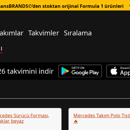
FansBRANDS©’den stoktan orijinal Formula 1 ürünleri
akımlar
Takvimler
Sıralama
ı
6 takvimini indir
cedes Sürücü Forması,
Mercedes Takım Polo Tiş
klar, beyaz
🔥