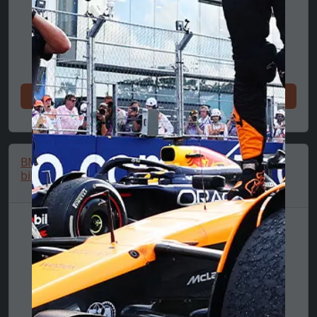
Shoppa nu
Shoppa nu
BMW T-shirt med
BMW logot-shirt,
biltryck 🔥
Puma, Essential,
MMS, blå