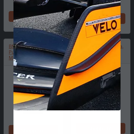
Shoppa nu
Shoppa nu
BMW-logotyp T-shirt,
BMW zip polo, Puma,
Puma, Essential,
svart
MMS, svart 🔥
Shoppa nu
Shoppa nu