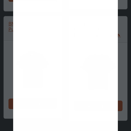
BMW jaquard polo,
BMW t-shirt, Puma,
Puma, svart
MMS, BMW logotyp
II, essential+, svart 🔥
Shoppa nu
Shoppa nu