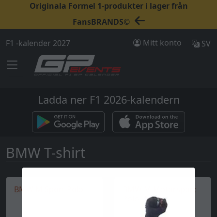
Originala Formel 1-produkter i lager från
FansBRANDS©
Mitt konto
F1 -kalender 2027
SV
Ladda ner F1 2026-kalendern
BMW T-shirt
BMW M Sport Polo
BMW M Motorsport
Polo