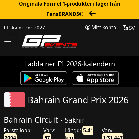
Originala Formel 1-produkter i lager från
FansBRANDS©
Mitt konto
F1 -kalender 2027
SV
Ladda ner F1 2026-kalendern
Bahrain Grand Prix 2026
Bahrain Circuit -
Sakhir
Första lopp:
Varv:
Längd:
5.41
Varv:
2004
57
km
1:31.447