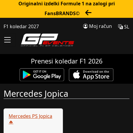
Originalni izdelki Formule 1 na zalogi pri
FansBRANDS©
Moj račun
F1 koledar 2027
SL
Prenesi koledar F1 2026
Mercedes Jopica
Mercedes PS Jopica
🔥