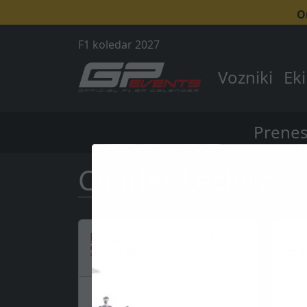
O
F1 koledar 2027
Vozniki
Ek
Prenes
Charles Leclerc
Ferrari Replica Leclerc LC
Ferr
Sapka 🔥
Maji