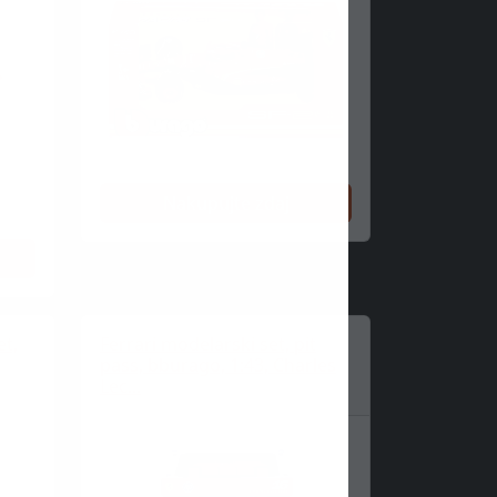
Nakupujte zdaj
et,
Ferrari modelarski set, pit
pass, bburago, 1:43, Charles
Lec...