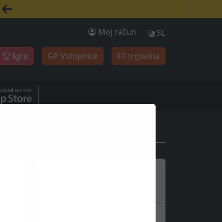
Moj račun
SL
Igra
GP Vstopnice
F1 trgovina
Ferrari model avtomobil,
Charles Leclerc, SF-24,
bburago, rd...