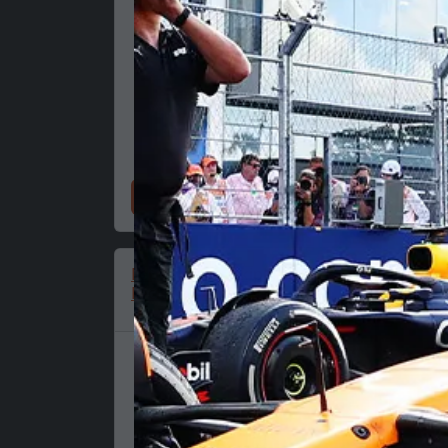
Nakupujte zdaj
Ferrari kapa, ekipa, Charles
Leclerc, Puma, rdeča