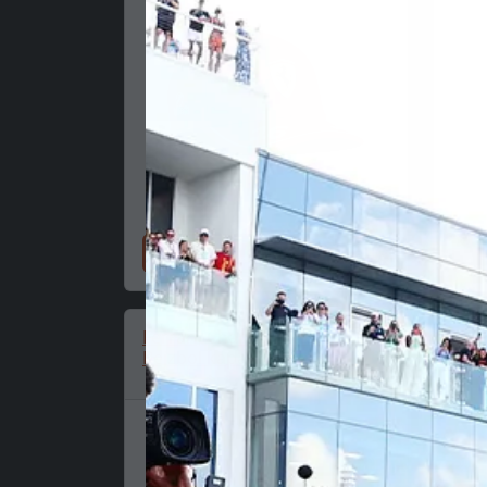
Nakupujte zdaj
Ferrari, Charles Leclerc,
Urad
Bejzbol kapa, bela
Ome