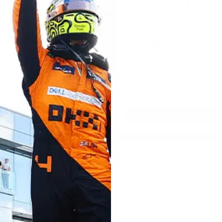
Nakupujte zdaj
Nakupujte zdaj
ni koledar Ferrari 2026,
Ferrari modelarski kompl
jena izdaja
trkački kamion, bburago,
1:43, C...