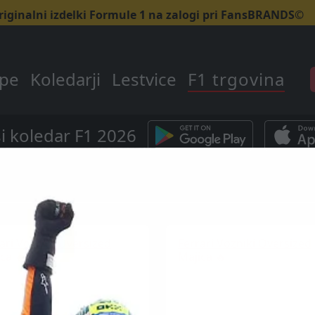
riginalni izdelki Formule 1 na zalogi pri FansBRANDS©
ipe
Koledarji
Lestvice
F1 trgovina
i koledar F1 2026
ari Vozniki Oversized
Ferrari Vozniki Oversized
ca 🔥
Majica 🔥