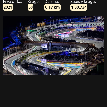
Prva dirka:
Kroge:
Dolžina:
Zapis v krogu:
2021
50
6.17 km
1:30.734