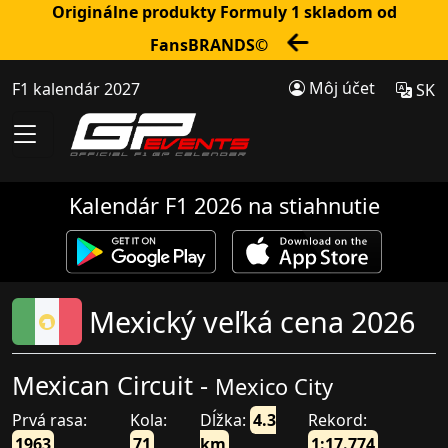
Originálne produkty Formuly 1 skladom od
FansBRANDS©
Môj účet
F1 kalendár 2027
SK
Kalendár F1 2026 na stiahnutie
Mexický veľká cena 2026
Mexican Circuit -
Mexico City
Prvá rasa:
Kola:
Dĺžka:
4.3
Rekord:
1963
71
km
1:17.774