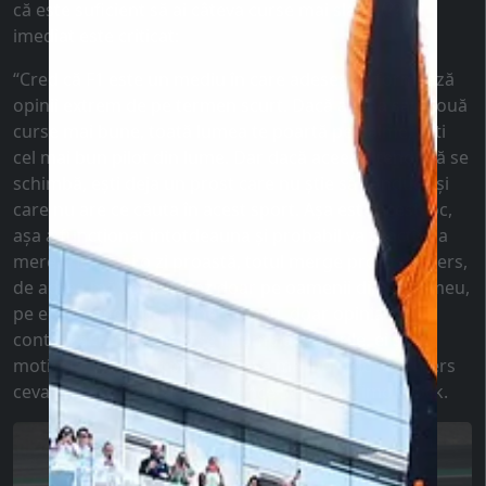
că este suficient să ai câteva curse mai slabe (??) și
imediat este criticat:
“Cred că F1 este un mediu în care adesea se formează
opinii extrem de pe termen scurt. Dacă ai una sau două
curse mai bune, toată lumea te poartă pe palme, ești
cel mai bun pilot din lume. Dar dacă aceeași tendință se
schimbă, ești deja un prost care nu știe să conducă și
care nu are ce căuta în acest sport. Așa este acest loc,
așa a funcționat întotdeauna și probabil va funcționa
mereu. Dacă ai o zi proastă, totul merge prost și invers,
de aceea mă concentrez doar pe oamenii din jurul meu,
pe echipa mea, pe inginerul meu, doar opinia lor
contează. Ei știu de ce se întâmplă lucrurile, ei știu
motivele, cum ar fi putut fi ceva mai bun, de ce a mers
ceva mai rău.” - a răspuns Lance Stroll lui Timo Glock.