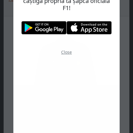
câștigă propria ta șapcă oficială
F1!
Close