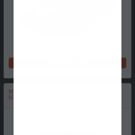
Cumpără acum
McLaren x Reiss bucket hat, tapered, New Era,
black