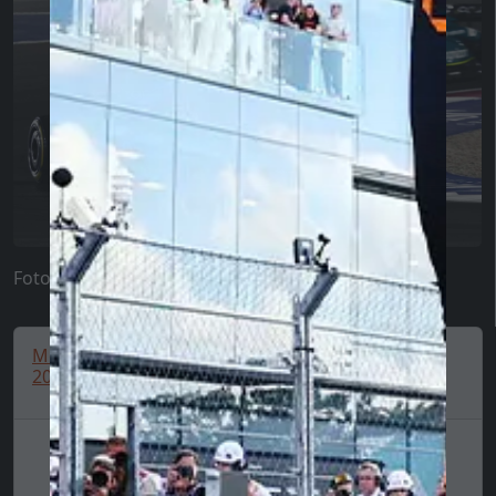
Foto: PlanetF1
McLaren t-shirt, Lando Norris, World Champion
2025, Special...