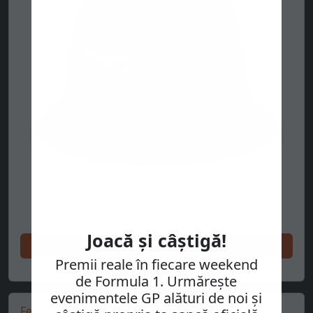
Joacă și câștigă!
Cumpără acum
Premii reale în fiecare weekend
de Formula 1. Urmărește
evenimentele GP alături de noi și
Ferrari jacket, Puma, T7, black 🔥