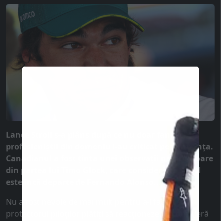
Lance Stroll s-a plâns după ce nu doar fanii, ci și
profesioniștii din domeniu i-au criticat performanța.
Canadianul a fost ținta unei observații necruțătoare
din partea lui Timo Glock, care consideră că Stroll
este încă departe de Fernando Alonso...
Nu a fost nevoie de mai mult pentru a-l face pe
protectorul piloților plătiți să reacționeze. El consideră