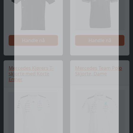
Handle nå
Handle nå
Mercedes Kjørers T-
Mercedes Team Polo
skjorte med Korte
Skjorte, Dame
Ermer