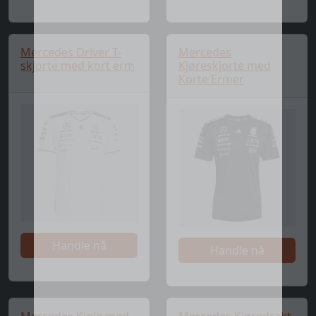
Mercedes Driver T-
Mercedes
skjorte med kort erm
Kjøreskjorte med
Korte Ermer
Handle nå
Handle nå