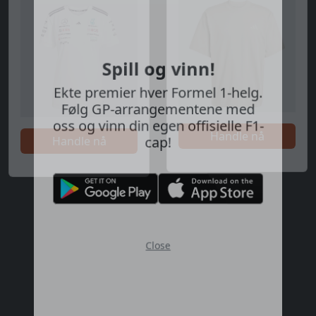
Spill og vinn!
Ekte premier hver Formel 1-helg.
Følg GP-arrangementene med
oss og vinn din egen offisielle F1-
Handle nå
Handle nå
cap!
Close