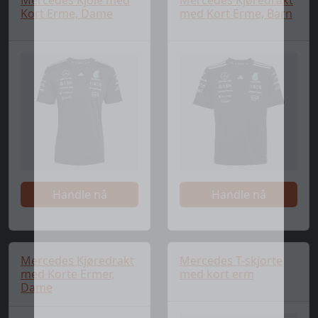
Mercedes Kjole med
Mercedes Kjøredrakt
Kort Erme, Dame
med Kort Erme, Barn
Handle nå
Handle nå
Mercedes Kjøredrakt
Mercedes T-skjorte
med Korte Ermer,
med kort erm
Dame