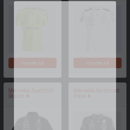
Handle nå
Handle nå
Mercedes Team Polo
Mercedes Kortermet
Skjorte 🔥
Trøye 🔥