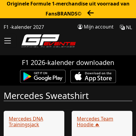
Originele Formule 1-merchandise uit voorraad van
FansBRANDS©
Mijn account
F1 -kalender 2027
NL
F1 2026-kalender downloaden
Mercedes Sweatshirt
Mercedes DNA
Mercedes Team
Trainingsjack
Hoodie 🔥