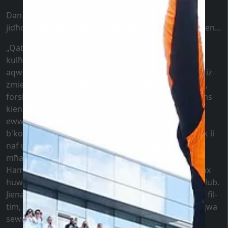
Dan huwa mistoqsija oħra li Russell jiddikjara, li jekk
jidħol fil-Red Bull, ikun jista' jegħleb lil Max Verstappen...
„Qabel il-2021, Lewis Hamilton kien dak il-bniedem li
kulħadd kien japprezza, li kulħadd kien jara bħala l-
aqwa sewwieq tal-F1 u li kulħadd ried jegħleb. F'dak iż-
żmien, kien ċar li ħadd ma seta' jegħleb lil Mercedes,
forsi biss Mercedes oħra, u kontra Lewis, l-unika ċans
kien ta' sħabu fil-tim. Imbagħad wasalt jien, u mill-
ewwel garaġġ, bdejt nilgħab, u għal sena waħda,
b'kollha l-oħra, għelibtu. Għax dejjem emminth f'dak li
naf u dak li nagħmel. Issa, Max Verstappen qed jiġi
mħares b'mod simili għal kif kien ħares lil Lewis
Hamilton, u f'każ tiegħu huwa wkoll żbaljat. Iżda Max
huwa biss pilota, mortali, u bħal dan, jista' jiġi megħlub.
Jiena nemmen fih innifsi biżżejjed li jekk konna sħab fil-
tim, nista' wkoll negħlebh. Jekk rnexxielu kontra l-aqwa
sewwieq ta' qatt, għaliex ma nistax nagħmel kontra