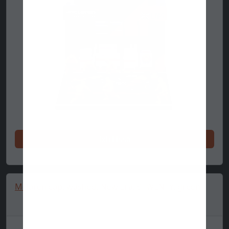
Ixtri issa
Mclaren cap, washed, New Era, 9TWENTY, green