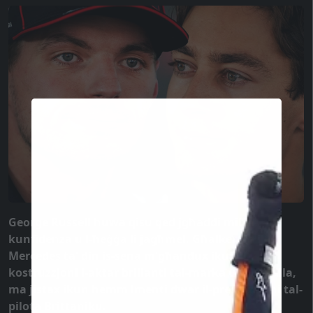
George Russell huwa qisu qed jgħaddi mill-
kunfidenza u l-ħeġġa li jagħmel. Għalkemm il-
Mercedes ta' din is-sena m'għandux ikun il-
kostruzzjoni l-aktar brillanti tal-marka u tal-istalla,
ma jistax ikun hemm lmenti dwar il-prestazzjoni tal-
pilota Brittaniku.