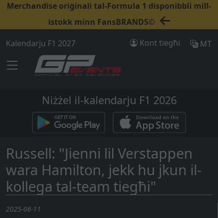
Merchandise oriġinali tal-Formula 1 disponibbli mill-
istokk minn FansBRANDS©
Kont tiegħi
Kalendarju F1 2027
MT
Niżżel il-kalendarju F1 2026
Russell: "Jienni lil Verstappen
wara Hamilton, jekk hu jkun il-
kollega tal-team tiegħi"
2025-06-11