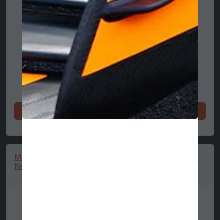
Ixtri issa
McLaren model kit, pit pass, bburago, 1:43, Lando
Norris, #4...