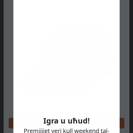
Igra u uħud!
Ixtri issa
Premjijiet veri kull weekend tal-