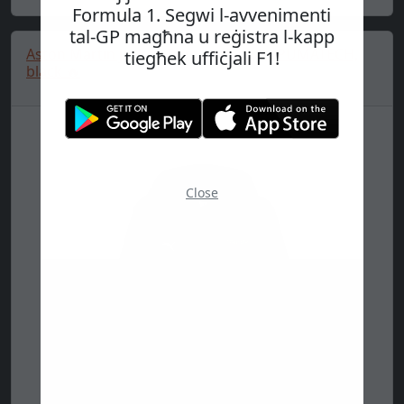
Formula 1. Segwi l-avvenimenti
tal-GP magħna u reġistra l-kapp
Aston Martin jacket, Puma, Lifestyle, PUMATECH,
tiegħek uffiċjali F1!
black 🔥
Close