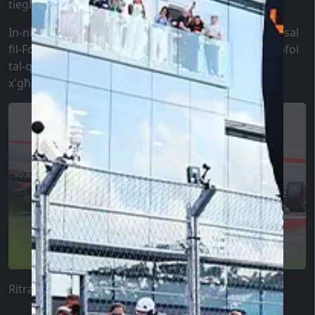
tiegħu?
In-nies spiss jiftakru x'ġara meta Lewis Hamilton wasal
fil-Formula 1. Kellu jiffaċċja lil Fernando Alonso fil-qofol
tal-qawwa tiegħu, u mill-ewwel disgħa ġirjiet, wera
x'għandu fih. Hekk hu dan is-sport.” - ħaseb Russell.
Ritratt: GpFans / PlanetF1