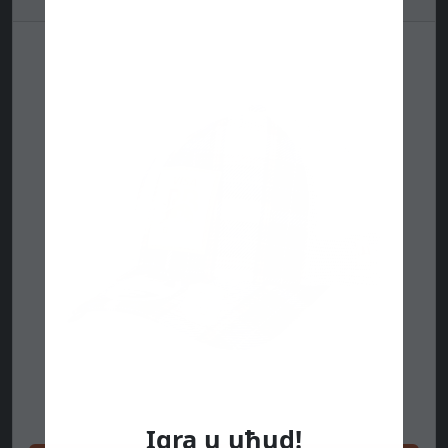
Igra u uħud!