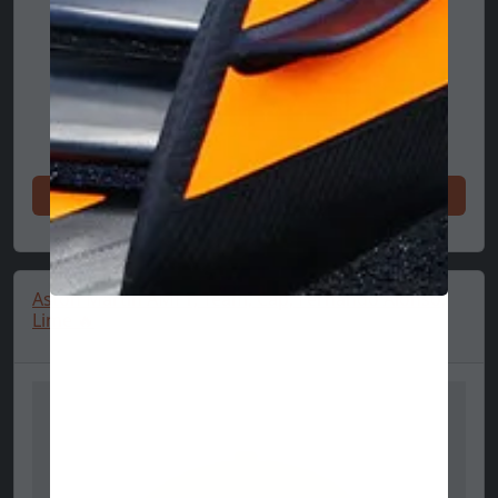
Ixtri issa
Aston Martin AMF1, Team, Cap, Fernando Alonso,
Lime 🔥