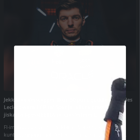
Jekk Max Verstappen ikun 50 punt quddiem Charles
Leclerc wara l-GP ta' Spanja, allura prattikament
jiskarta l-possibbiltà ta' trasferiment.
Fl-imgħoddi, kien aħbar kbira li Verstappen ffirmat
kuntratt giganti mal-Red Bull sa tmiem l-2028. Iżda...