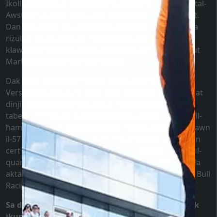
Ikollu klawsola li, jekk ismu ma jidhirx fil-top4 fil-GP tal-
Awstrija tal-2025, allura jsir disponibbli għall-akkwist.
Dan il-kuntratt ġie aġġustat is-sena li għaddiet bħala
riżultat tal-iskandlu ta' Horner, iżda biss il-parti tal-
klawsola li tgħid li l-pilota jista' jitlaq anki jekk Helmut
Marko jitlaq mill-Red Bull Racing.
Dak li ma ġiex deċiż f’dak iż-żmien jista’ jsir issa:
Verstappen jinsab fit-tielet post fil-punt tal-kampjonat
dinji, 25 punt lura minn Oscar Piastri li qed imexxi t-
tabella, u 57 punt quddiem Charles Leclerc li jinsab fil-
ħames post. Bħalma semmejna fil-bidu, jekk minn dawn
il-57 punt, 50 jibqgħu wara l-GP ta' Spanja, allura jkun
ċert li wara l-aħħar tnejn tal-competizzjoni, se jkun fil-
quarta post. U allura għal sena ma jkun hemm l-ebda
aktar spekulazzjoni, Max Verstappen jibqa' mal-Red Bull
Racing.
Sa dakinhar, nistgħu nsibu spekulazzjonijiet, jekk
ikunx hemm “aċċident” mhux intenzjonat ta'