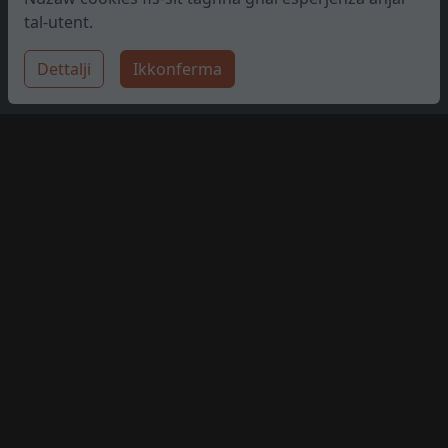
tal-utent.
Dettalji
Ikkonferma