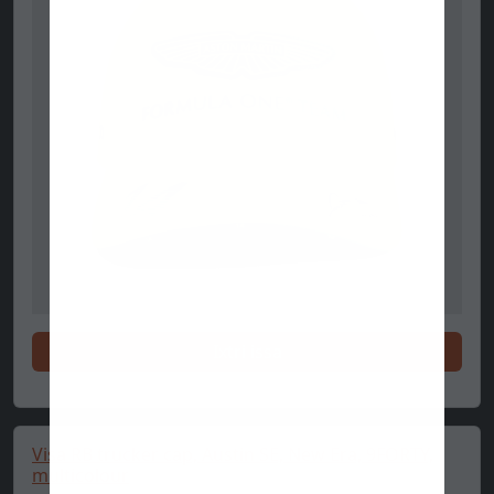
Ixtri issa
Visa RB trucker cap, Austin SE, New Era, 9FORTY,
multicolour