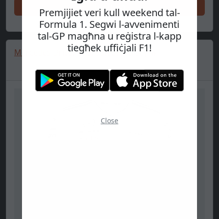
Ixtri issa
Premjijiet veri kull weekend tal-
Formula 1. Segwi l-avvenimenti
tal-GP magħna u reġistra l-kapp
tiegħek uffiċjali F1!
Mercedes Driver Short Sleeve Jersey 🔥
Close