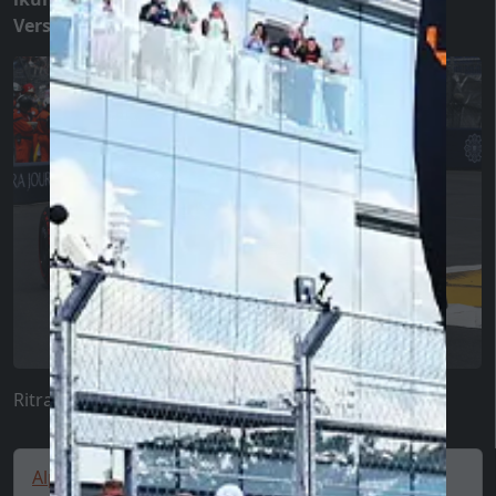
Verstappen, jew forsi difett tekniku?
Ritratt: AutoGear
Alpine cap, POP, New Era, 9FORTY, blue