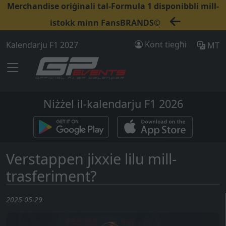
Merchandise oriġinali tal-Formula 1 disponibbli mill-
istokk minn FansBRANDS©
Kont tiegħi
Kalendarju F1 2027
MT
Niżżel il-kalendarju F1 2026
Verstappen jixxie lilu mill-
trasferiment?
2025-05-29