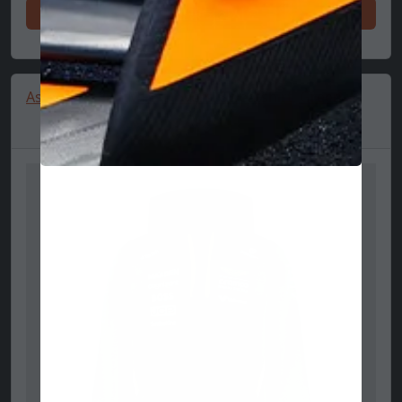
지금 쇼핑하십시오
Aston Martin AMF1, Drivers, Sweatshirt, Green 🔥