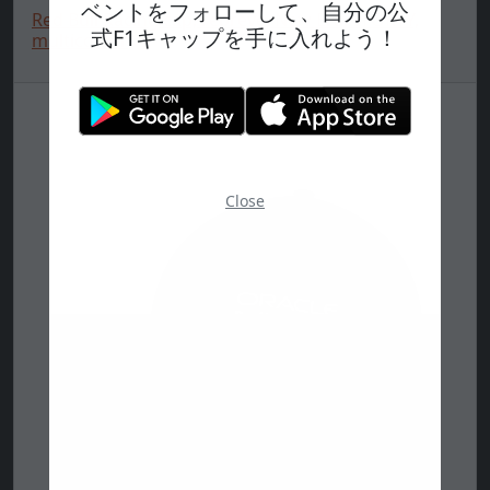
ベントをフォローして、自分の公
Red Bull Racing cap, repreve, New Era, 9FORTY,
式F1キャップを手に入れよう！
multicolour
Close