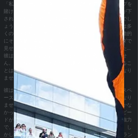
「私は、チームが今後F1のカジノで世界選手権のチップを
賭けるパイロットが誰になるかについての内部の決定が下
されたと思います。オスカー・ピアストリに集中するでし
ょう。これは明らかです。なぜなら、ランド・ノリスは多
くのミスを犯し、力の代わりに弱さを示し、さらに特徴的
にそれを最も重要な場面でいつも行うからです。カナダで
見せた無駄で完全に意味のないマヌーバーがそうでした...
彼はすぐに謝罪しましたが、それは何の意味もありませ
ん。なぜなら、普通の男たちは世界チャンピオンになるこ
とは稀だからです。しかし、ほとんどの場合、決してなり
ません。
彼は低迷しており、自信を失っていますが、彼のレースペ
ースはピアストリよりも良かったことは認めなければなり
ません。最近の予選では、彼のことは本当にうまくいかな
かったが、レースでは追い上げ、ハンデを克服し、スピー
ドがあることを示しました。彼はタイヤ管理が非常に強力
で、まるでアラン・プロストのレベルに達しています。し
かし、メンタル的には...”とラルフ・シューマッハーはラン