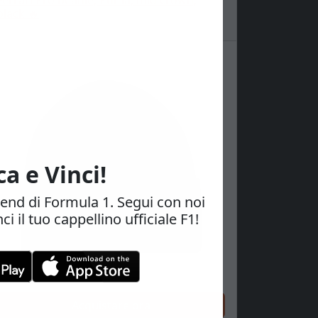
Ferrari Pro beanie, Puma, mid crown,
black 🔥
a e Vinci!
end di Formula 1. Segui con noi
ci il tuo cappellino ufficiale F1!
Acquistare ora