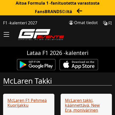
Aitoa Formula 1 -fanituotetta varastosta
FansBRANDS©:ltä
Omat tiedot
F1 -kalenteri 2027
FI
Lataa F1 2026 -kalenteri
McLaren Takki
McLaren F1 Pehmeä
McLaren takki,
Kuorijakku
käännettävä, New
Era, monivärinen