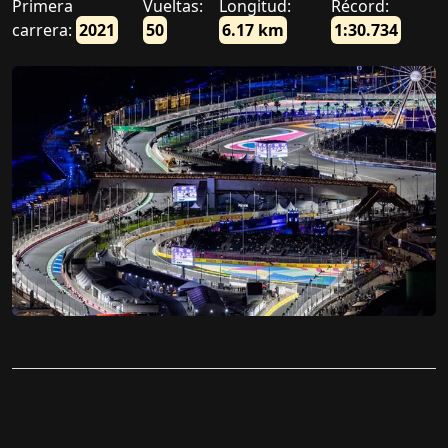
Primera
Vueltas:
Longitud:
Récord:
carrera:
2021
50
6.17 km
1:30.734