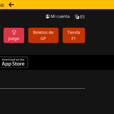
S©
Mi cuenta
ES
Boletos de
Tienda
Juego
GP
F1