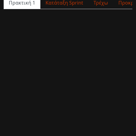
Πρακτική 1
Κατάταξη Sprint
Τρέχω
Προκρι