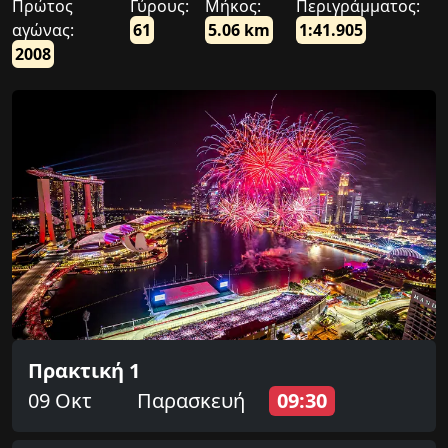
Πρώτος
Γύρους:
Μήκος:
Περιγράμματος:
αγώνας:
61
5.06 km
1:41.905
2008
Πρακτική 1
09 Οκτ
Παρασκευή
09:30