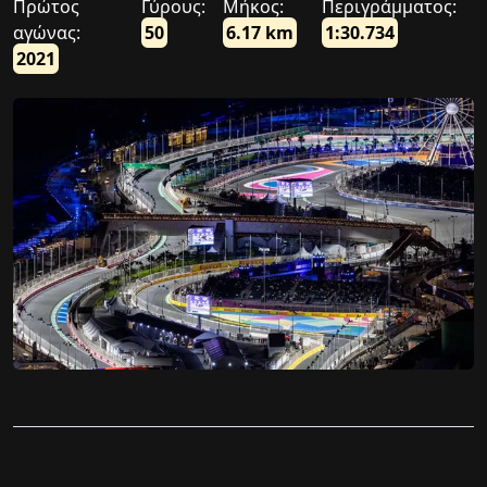
Πρώτος
Γύρους:
Μήκος:
Περιγράμματος:
αγώνας:
50
6.17 km
1:30.734
2021