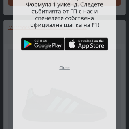
Пазарувай сега
Формула 1 уикенд. Следете
събитията от ГП с нас и
спечелете собствена
официална шапка на F1!
Mercedes Shoes Barreda Decode 🔥
Close