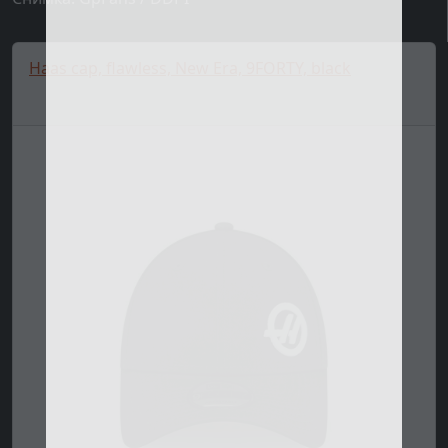
Haas cap, flawless, New Era, 9FORTY, black