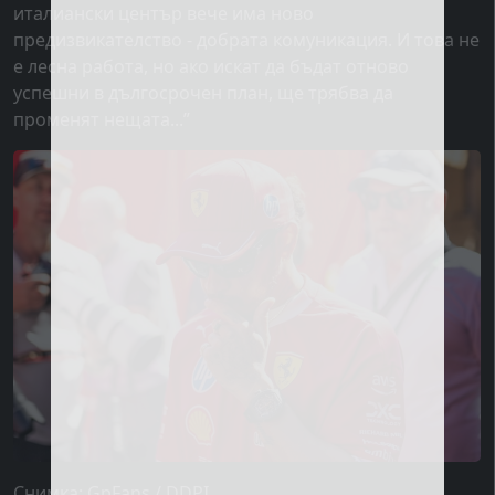
италиански център вече има ново
предизвикателство - добрата комуникация. И това не
е лесна работа, но ако искат да бъдат отново
успешни в дългосрочен план, ще трябва да
променят нещата...”
Снимка: GpFans / DDPI