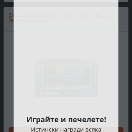
Aston Martin model car, AMR23, bburago, 1:43,
Fernando Alons...
Играйте и печелете!
Истински награди всяка