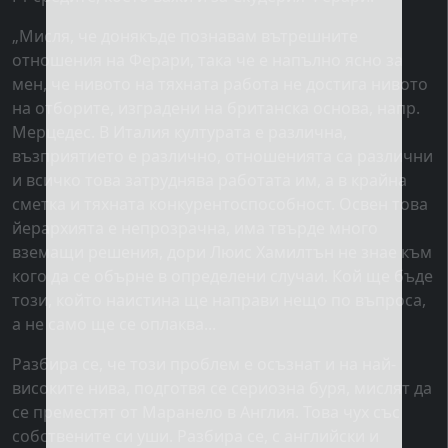
„Мисля, че донякъде познавам вътрешните
отношения на Ферари, така че е напълно ясно за
мен, че нивото на тяхната работа не достига нивото
на отборите, изградени на британска основа, напр.
Мерцедес. В Италия културата е различна,
възприятието е различно, отношенията са различни
и всичко това затруднява работата им, а в крайна
сметка и тяхната конкурентоспособност. Освен това
йерархията е непрозрачна, има твърде много
вземащи решения, дори Люис Хамилтън не знае към
кого да се обърне в определени случаи. Кой ще бъде
този, който наистина ще направи нещо по въпроса,
а не само ще се оплаква...
Разбира се, че този проблем е осъзнат и на най-
високите нива, подготвя се сериозна буря, мислят да
се преместят от Маранело в Англия. Това чух със
собствените си уши. Разбира се, с английски и