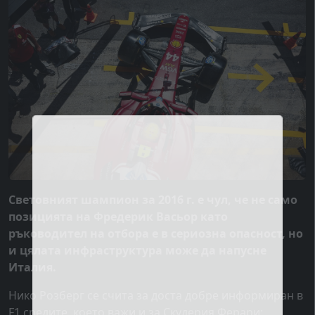
Световният шампион за 2016 г. е чул, че не само
позицията на Фредерик Васьор като
ръководител на отбора е в сериозна опасност, но
и цялата инфраструктура може да напусне
Италия.
Нико Розберг се счита за доста добре информиран в
F1 средите, което важи и за Скудерия Ферари: