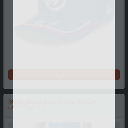
Пазарувай сега
Red Bull Racing shorts, football, New Era,
camoflauge, blue