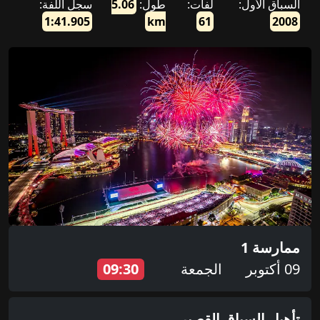
السباق الأول:
لفات:
طول:
5.06
سجل اللفة:
1:41.905
km
61
2008
ممارسة 1
09 أكتوبر
الجمعة
09:30
تأهيل السباق القصير